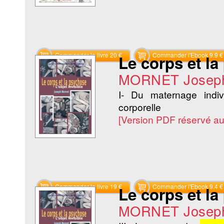
Commander le livre 20 €
Commander l'Ebook 9.9 €
Le corps et l
MORNET Josep
I- Du maternage indi
corporelle
[Version PDF réservé a
Commander le livre 19 €
Commander l'Ebook 9.4 €
Le corps et l
MORNET Josep