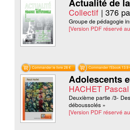
Actualité de l
Collectif
|
376 p
Groupe de pédagogie inst
[Version PDF réservé a
Commander le livre 28 €
Commander l'Ebook 13.9 
Adolescents et
HACHET Pascal
Deuxième partie /3- De
déboussolés »
[Version PDF réservé a