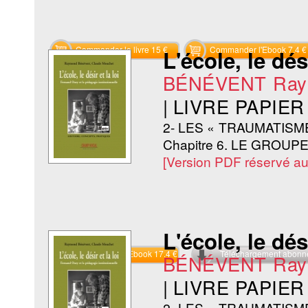
Commander le livre 15 €
Commander l'Ebook 7.4 €
L'école, le dési
BÉNÉVENT Ray
|
LIVRE PAPIER
2- LES « TRAUMATISME
Chapitre 6. LE GROU
[Version PDF réservé a
L'école, le dési
Commander l'Ebook 17.4 €
Téléchargement abon
BÉNÉVENT Ray
|
LIVRE PAPIER
2- LES « TRAUMATISME