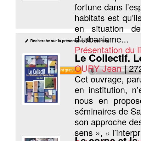
fortune dans l’e
habitats est qu’
en situation de
d’urbanisme...
Recherche sur la présentation (60 résultats)
Présentation du li
Le Collectif. 
OURY Jean
|
27
Téléchargement gratuit
Téléchargement abon
Cet ouvrage, par
en institution, n
nous en proposo
séminaires de Sa
son approche des 
sens », « l’interpr
Le corps et l