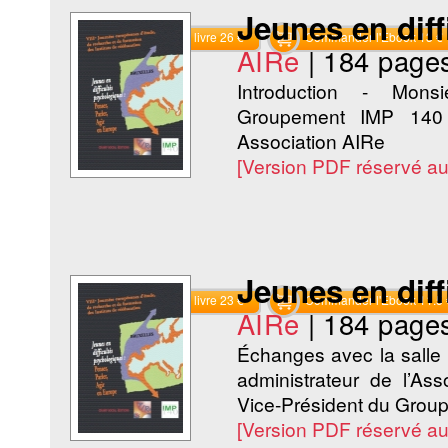
Jeunes en dif
Commander le livre 26 €
Commander l'Ebook 13 €
AIRe
|
184 page
Introduction - Mons
Groupement IMP 140 
Association AIRe
[Version PDF réservé a
Jeunes en dif
Commander le livre 23 €
Commander l'Ebook 11.5 
AIRe
|
184 page
Échanges avec la salle 
administrateur de l’As
Vice-Président du Grou
[Version PDF réservé a