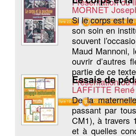
Présentation du li
MORNET Josep
Si le corps est le
Commander le livre 23 €
Commander l'Ebook 11.4 
son soin en insti
souvent l’occasi
Maud Mannoni, le
ouvrir d’autres 
partie de ce text
Essais de péda
Présentation du li
LAFFITTE René
De la maternell
Commander le livre 19 €
Commander l'Ebook 9.4 €
passant par tou
CM1), à travers 
et à quelles con