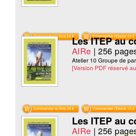
Commander le livre 26 €
Commander l'Ebook 13 €
Les ITEP au c
AIRe
|
256 page
Atelier 10 Groupe de pa
[Version PDF réservé a
Commander le livre 26 €
Commander l'Ebook 13 €
Les ITEP au c
AIRe
|
256 page