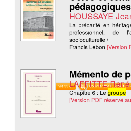
pédagogiques
HOUSSAYE Jea
La précarité en héri
professionnel, de l’a
socioculturelle /
Francis Lebon
[Version
Mémento de pé
LAFFITTE René
Commander le livre 33 €
Commander l'Ebook 16.4 
Chapitre 6 : Le
groupe
[Version PDF réservé a