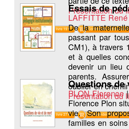
partie de ce text
Essais de péda
Présentation du li
LAFFITTE René
De la maternell
Commander le livre 19 €
Commander l'Ebook 9.4 €
passant par tou
CM1), à travers 
et à quelles con
devenir un lieu 
parents. Assure
Questions de 
oublier en chemin 
PLON Florence
Présentation du li
Florence Plon situ
vie. Son propo
Commander le livre 27 €
Commander l'Ebook 13.4 
familles en soin