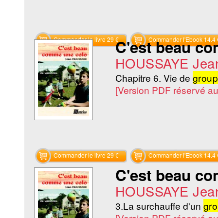
Commander le livre 29 €
Commander l'Ebook 14.4 
C'est beau c
HOUSSAYE Jea
Chapitre 6. Vie de
grou
[Version PDF réservé a
Commander le livre 29 €
Commander l'Ebook 14.4 
C'est beau c
HOUSSAYE Jea
3.La surchauffe d'un
gr
[Version PDF réservé a