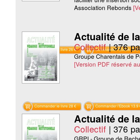
Association Rebonds
[V
Actualité de l
Collectif
|
376 p
Commander le livre 26 €
Commander l'Ebook 12.9 
Groupe Charentais de Pé
[Version PDF réservé a
Commander le livre 28 €
Commander l'Ebook 13.9 
Actualité de l
Collectif
|
376 p
GRPI - Groupe de Recher