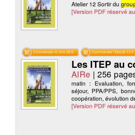
Atelier 12 Sortir du
grou
[Version PDF réservé a
Commander le livre 26 €
Commander l'Ebook 13 €
Les ITEP au c
AIRe
|
256 page
matin : Evaluation, for
séjour, PPA/PPS, bon
coopération, évolution d
[Version PDF réservé a