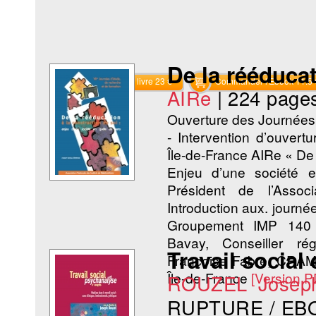
De la rééducat
Commander le livre 23 €
Commander l'Ebook 11.5 
AIRe
|
224 page
Ouverture des Journées
- Intervention d’ouvert
Île-de-France AIRe « De 
Enjeu d’une société 
Président de l’Associ
Introduction aux. journ
Groupement IMP 140 
Bavay, Conseiller rég
Travail social
Françoise Fabre, CRAMI
Île-de-France
[Version 
ROUZEL Josep
RUPTURE / EB