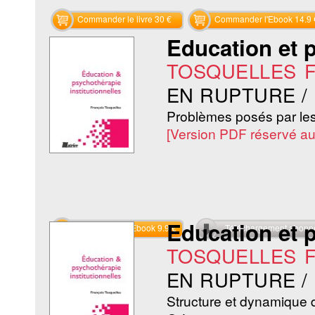
Commander le livre 30 €
Commander l'Ebook 14.9 
Education et p
TOSQUELLES Fr
EN RUPTURE /
Problèmes posés par le
[Version PDF réservé a
Education et p
Commander l'Ebook 9.9 €
Téléchargement abon
TOSQUELLES Fr
EN RUPTURE /
Structure et dynamique