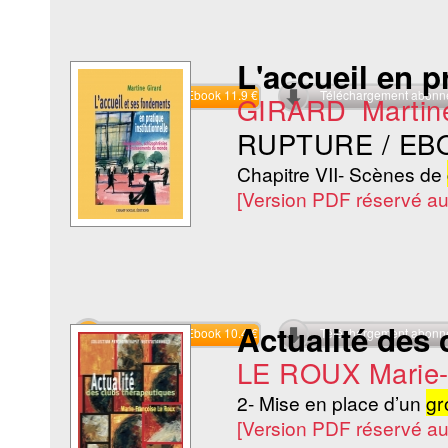
L'accueil en p
Commander l'Ebook 11.9 €
Téléchargement abon
GIRARD Martin
RUPTURE / EB
Chapitre VII- Scènes de
[Version PDF réservé a
Actualité des 
Commander l'Ebook 10.4 €
Téléchargement abon
LE ROUX Marie-
2- Mise en place d’un
gr
[Version PDF réservé a