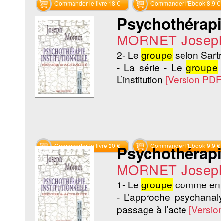
Commander le livre 18 €
Commander l'Ebook 8.9 €
Psychothérapie
MORNET Josep
2- Le
groupe
selon Sart
- La série - Le
groupe
L’institution
[Version PDF
Commander le livre 20 €
Commander l'Ebook 9.9 €
Psychothérapie
MORNET Josep
1- Le
groupe
comme enti
- L’approche psychanal
passage à l’acte
[Versio