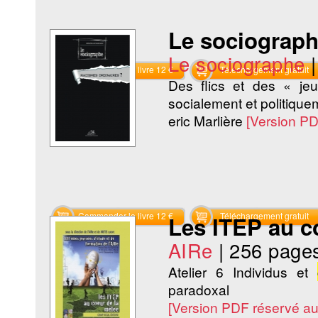
Le sociograph
Le sociographe
Commander le livre 12 €
Téléchargement gratuit
Des flics et des « je
socialement et politiquem
eric Marlière
[Version P
Commander le livre 12 €
Téléchargement gratuit
Les ITEP au c
AIRe
|
256 page
Atelier 6 Individus et
paradoxal
[Version PDF réservé a