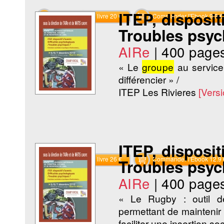
ITEP, disposit
Commander le livre 20 €
Commander l'Ebook 9.9 €
Troubles psyc
AIRe
|
400 page
« Le
groupe
au service 
différencier » /
ITEP Les Rivieres
[Vers
ITEP, disposit
Commander le livre 26 €
Commander l'Ebook 12.9 
Troubles psyc
AIRe
|
400 page
« Le Rugby : outil d
permettant de maintenir 
faciliter une insertion soc