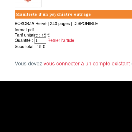
Manifeste d'un psychiatre outragé
BOKOBZA Hervé
|
240 pages
|
DISPONIBLE
format pdf
Tarif unitaire : 15 €
Quantité :
Retirer l'article
Sous total : 15 €
Vous devez
vous connecter à un compte existant