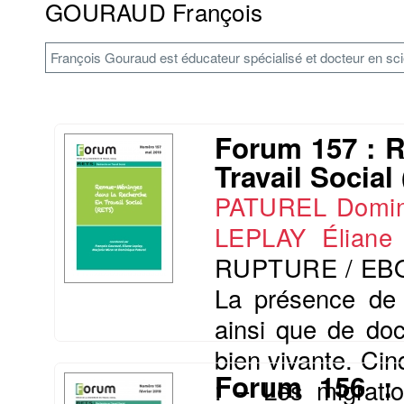
GOURAUD François
François Gouraud est éducateur spécialisé et docteur en sci
Forum 157 : 
Travail Social
PATUREL Domin
LEPLAY Éliane
RUPTURE / EB
La présence de
ainsi que de doc
bien vivante. Cin
Forum 156 : 
: – Les migratio