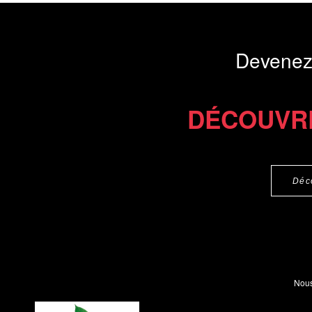
diverses...
Présentation du li
Devenez
Commander l'Ebook 6.9 €
Commander l'epub 2
DÉCOUVR
Déc
Nous