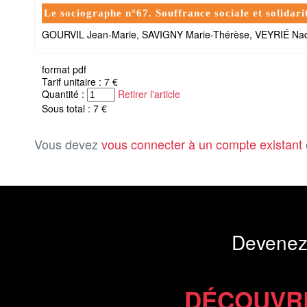
Le sociographe n°67. Souffrance sociale et solidari
GOURVIL Jean-Marie, SAVIGNY Marie-Thérèse, VEYRIÉ Na
format pdf
Tarif unitaire : 7 €
Quantité :
Retirer l'article
Sous total : 7 €
Vous devez
vous connecter à un compte existant
Devenez
DÉCOUVR