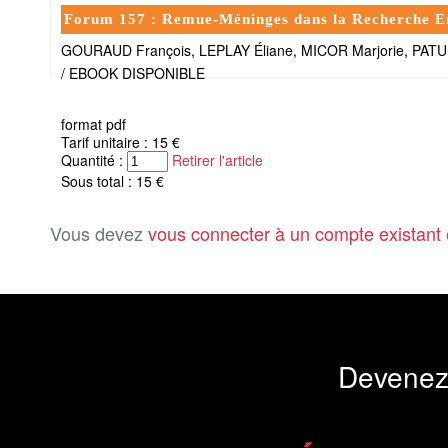
Forum 157 : Remue-Méninges dans la Recherche E
GOURAUD François, LEPLAY Éliane, MICOR Marjorie, PAT
/ EBOOK DISPONIBLE
format pdf
Tarif unitaire : 15 €
Quantité :
Retirer l'article
Sous total : 15 €
Vous devez
vous connecter à un compte existant
Devenez