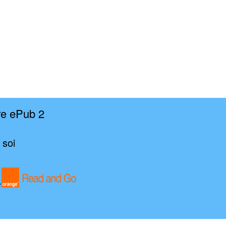
re ePub 2
 soi