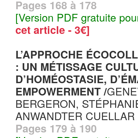
Pages 168 à 178
[Version PDF gratuite pou
cet article - 3€]
L’APPROCHE ÉCOCOLL
: UN MÉTISSAGE CULT
D’HOMÉOSTASIE, D’ÉM
GENEV
EMPOWERMENT /
BERGERON, STÉPHANIE
ANWANDTER CUELLAR
Pages 179 à 190