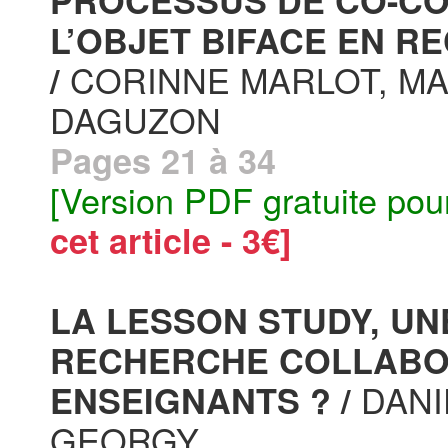
PROCESSUS DE CO-CO
L’OBJET BIFACE EN 
CORINNE MARLOT, MA
/
DAGUZON
Pages 21 à 34
[Version PDF gratuite pou
cet article - 3€]
LA LESSON STUDY, U
RECHERCHE COLLABOR
DANI
ENSEIGNANTS ? /
GEORGY