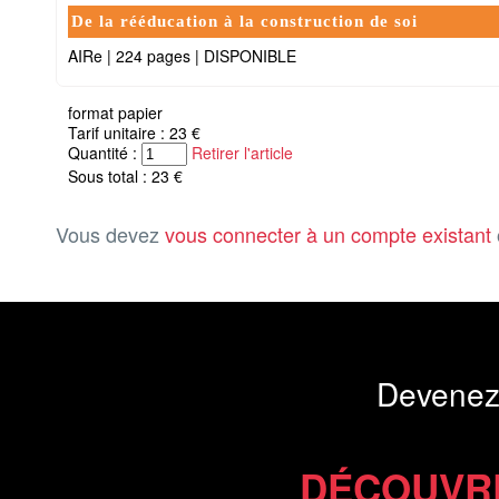
De la rééducation à la construction de soi
AIRe
|
224 pages
|
DISPONIBLE
format papier
Tarif unitaire : 23 €
Quantité :
Retirer l'article
Sous total : 23 €
Vous devez
vous connecter à un compte existant
Devenez
DÉCOUVR