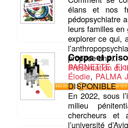
élans et nos f
pédopsychiatre a
leurs familles en
explorer ce qui,
l’anthropopsychi
Corps et priso
propose une...
SARNETTE Flor
Présentation du li
Élodie
,
PALMA J
DISPONIBLE
Commander le livre 20 €
Commander l'Ebook 12 €
En 2022, sous l’
milieu pénitent
chercheurs et a
l’université d’Av