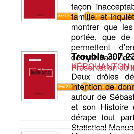
façon inaccepta
famille, et inquiè
Commander l'Ebook 5.4 €
Commander l'epub 2
montrer que les
portée, que de
permettent d’
Trouble 307.2
démythifiant l’idée
KÉROUANTON J
Présentation du li
Deux drôles dé
intention de don
Commander le livre 21 €
Commander l'Ebook 10.4 
autour de Sébast
et son Histoire 
dérape tout par
Statistical Manual