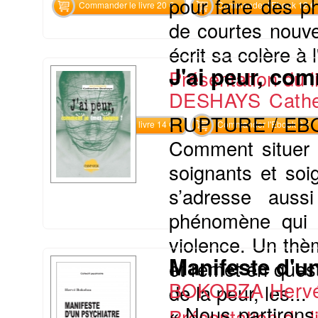
pour faire des p
Commander le livre 20 €
Commander l'Ebook 12 €
de courtes nouve
écrit sa colère à 
J'ai peur, co
Présentation du li
DESHAYS Cathe
RUPTURE / EB
Commander le livre 14 €
Commander l'Ebook 9 €
Comment situer 
soignants et soi
s’adresse auss
phénomène qui p
violence. Un th
Manifeste d'u
et remet en quest
BOKOBZA Herv
de la peur, les...
« Nous partirons
Présentation du li