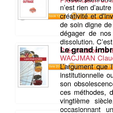
n’est rien d’autr
créativité et d’i
Commander l'Ebook 12 €
Commander l'epub 2
de soin digne de
dégager de nos 
dissolution. C’est
Le grand imbr
Présentation du li
WACJMAN Clau
L’argument que l
Commander le livre 20 €
Commander l'Ebook 15 €
institutionnelle
son obsolescence
ces méthodes, de
vingtième siècl
occasionnant u