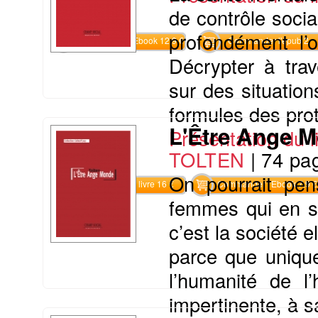
de contrôle socia
profondément l’o
Commander l'Ebook 12.9 €
Commander l'epub 2
Décrypter à trav
sur des situation
formules des prot
L'Être Ange 
Présentation du li
TOLTEN
|
74 pa
On pourrait pen
Commander le livre 16 €
Commander l'Ebook 7.9 €
femmes qui en so
c’est la société
parce que uniqu
l’humanité de l
impertinente, à sa