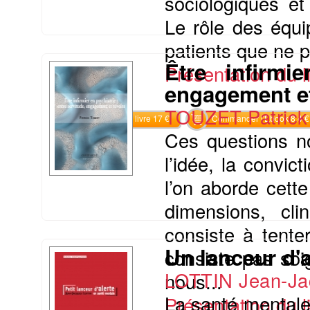
sociologiques et
Le rôle des équi
patients que ne pe
Être infirmi
Présentation du li
engagement et
TOUZET Patric
Commander le livre 17 €
Commander l'Ebook 8.4 €
Ces questions no
l’idée, la convic
l’on aborde cette
dimensions, cli
consiste à tente
Un lanceur d'a
consiste pas soig
LOTTIN Jean-Ja
nous...
La santé mentale
Présentation du li