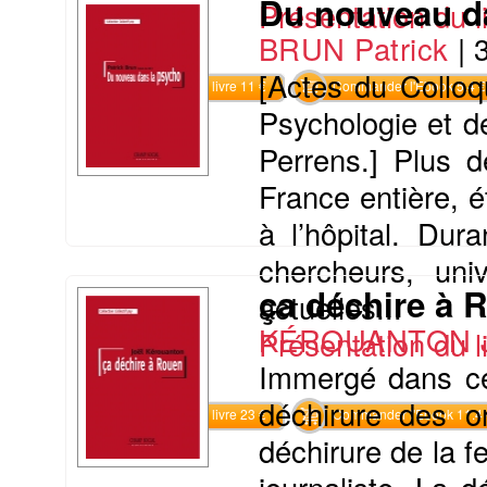
Du nouveau d
Présentation du li
BRUN Patrick
|
[Actes du Colloq
Commander le livre 11 €
Commander l'Ebook 5.4 €
Psychologie et d
Perrens.] Plus d
France entière, é
à l’hôpital. Dur
chercheurs, univ
ça déchire à 
actuelles...
KÉROUANTON J
Présentation du li
Immergé dans ce 
déchirure des o
Commander le livre 23 €
Commander l'Ebook 11.4 
déchirure de la f