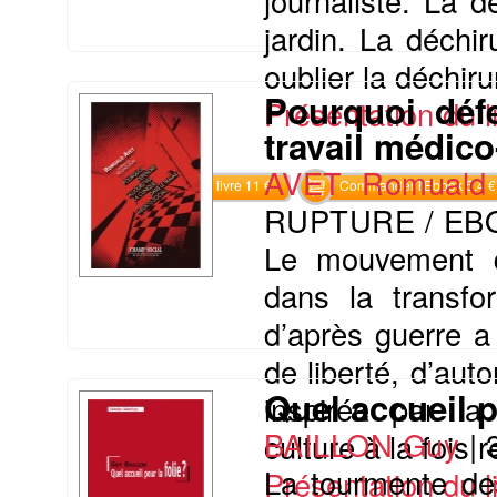
journaliste. La 
jardin. La déchi
oublier la déchiru
Pourquoi défe
Présentation du li
travail médico
AVET Romuald
Commander le livre 11 €
Commander l'Ebook 5.4 €
RUPTURE / EB
Le mouvement de
dans la transfo
d’après guerre a
de liberté, d’aut
Quel accueil p
inspirée par la
BAILLON Guy
|
culture à la fois 
La tourmente des
Présentation du li