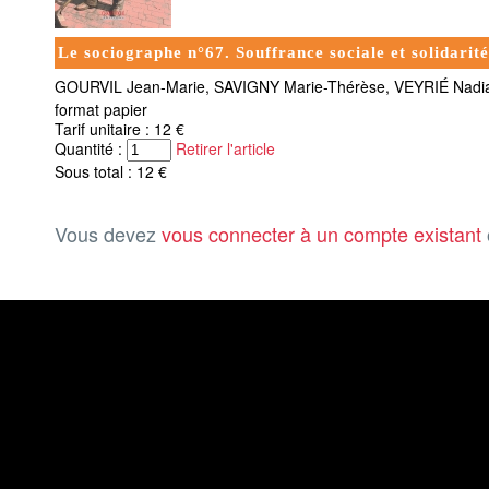
Le sociographe n°67. Souffrance sociale et solidarité
GOURVIL Jean-Marie, SAVIGNY Marie-Thérèse, VEYRIÉ Nad
format papier
Tarif unitaire : 12 €
Quantité :
Retirer l'article
Sous total : 12 €
Vous devez
vous connecter à un compte existant