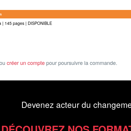
s
ia
|
145 pages
|
DISPONIBLE
ou
créer un compte
pour poursuivre la commande.
Devenez acteur du changeme
DÉCOUVREZ NOS FORMA