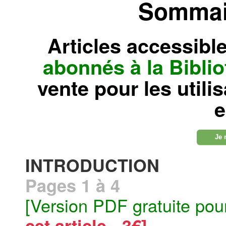
Sommair
Articles accessibl
abonnés à la Bibl
vente pour les utili
e
Je 
INTRODUCTION
Pages 1 à 4
[Version PDF gratuite pou
cet article - 3€]