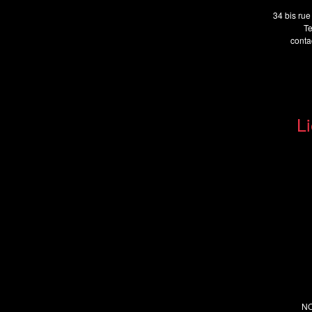
34 bis rue
Te
cont
Li
N