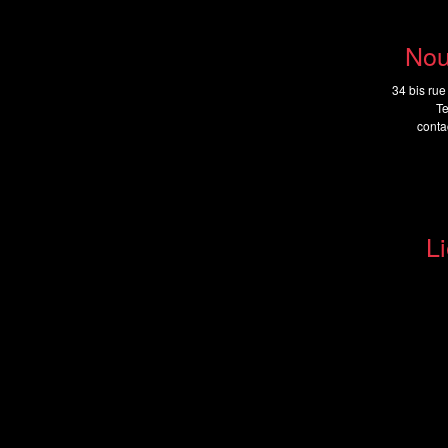
Nou
34 bis rue
Te
cont
Li