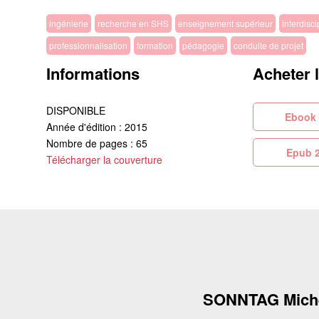
ingénierie
recherche en SHS
enseignement supérieur
interdisci
professionnalisation
formation
pédagogie
conduite de projet
Informations
Acheter 
DISPONIBLE
Eb
Année d'édition : 2015
Nombre de pages : 65
Ep
Télécharger la couverture
SONNTAG Mich