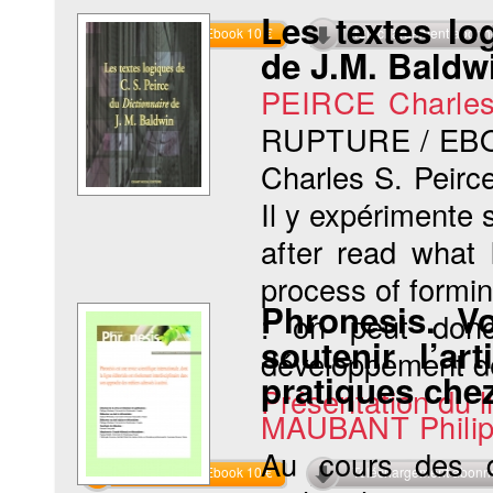
Les textes lo
Commander l'Ebook 10 €
Téléchargement abon
de J.M. Baldw
PEIRCE Charles
RUPTURE / EB
Charles S. Peirc
Il y expérimente s
after read what 
process of formin
Phronesis. V
: on peut donc
soutenir l’ar
développement de
pratiques chez
Présentation du li
MAUBANT Phili
Au cours des q
Commander l'Ebook 10 €
Téléchargement abon