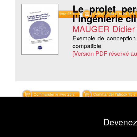
Le projet pe
Commander le livre 25 €
Commander l'Ebook 15 €
l’ingénierie cl
MAUGER Didier
Exemple de conception
compatible
[Version PDF réservé a
Commander le livre 25 €
Commander l'Ebook 15 €
Devenez