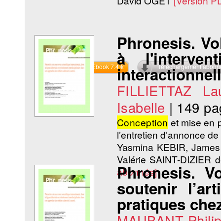
David OGET
[Version P
Phronesis. Vol
à l'interve
Commander l'Ebook 7.4 €
Téléchargement abon
interactionnel
FILLIETTAZ Lau
Isabelle
|
149 pa
Conception
et mise en p
l’entretien d’annonce de
Yasmina KEBIR, James
Valérie SAINT-DIZIER
Phronesis. V
abonnés]
soutenir l’ar
pratiques chez
MAUBANT Phili