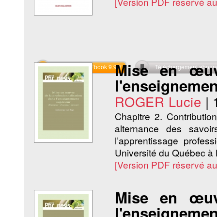
[Version PDF réservé a
Mise en œuvr
Commander l'Ebook 9.9 €
Téléchargement abon
l'enseignemen
ROGER Lucie
|
Chapitre 2. Contributio
alternance des savoi
l’apprentissage profes
Université du Québec à 
[Version PDF réservé a
Mise en œuvr
l'enseignemen