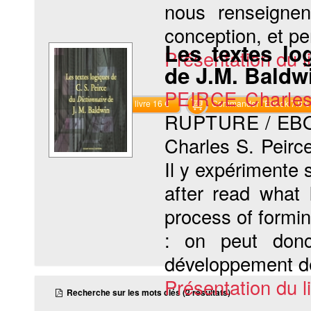
nous renseignen
conception, et pe
Les textes lo
Présentation du li
de J.M. Baldw
PEIRCE Charles
Commander le livre 16 €
Commander l'Ebook 7.9 €
RUPTURE / EB
Charles S. Peirc
Il y expérimente s
after read what 
process of formin
: on peut donc
développement de
Présentation du li
Recherche sur les mots clés (2 résultats)