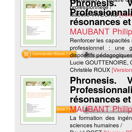
Phronesis.
professionnelle /
Professionnali
Isabelle VIVEGNIS
[Ver
résonances et
MAUBANT Phili
Renforcer les capacités
professionnel : une g
dispositifs pédagogiques
Commander l'Ebook 7.4 €
Téléchargement abon
Lucie GOUTTENOIRE, C
Christèle ROUX
[Versio
Phronesis.
Professionnali
résonances et
MAUBANT Phili
Commander l'Ebook 7.4 €
Téléchargement abon
La formation des ingéni
sciences humaines /