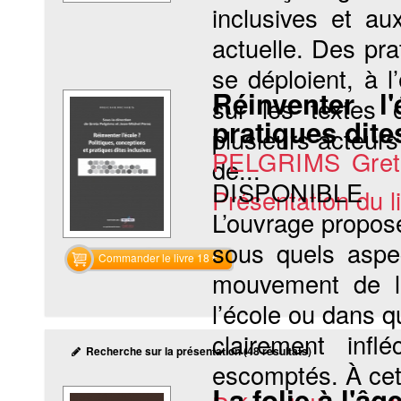
inclusives et au
actuelle. Des pr
se déploient, à 
Réinventer l
sur les textes 
pratiques dite
plusieurs acteurs
PELGRIMS Gret
de...
DISPONIBLE
Présentation du li
L’ouvrage propos
sous quels aspec
Commander le livre 18 €
mouvement de l’i
l’école ou dans q
clairement infle
Recherche sur la présentation (48 résultats)
escomptés. À cett
La folie à l'â