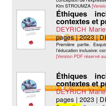
Kim STROUMZA
[Versi
Éthiques inc
contextes et p
DEYRICH Marie-
pages
|
2023
|
D
Commander le livre 20 €
Commander l'Ebook 12 €
Première partie. Esqu
l’éducation inclusive: co
[Version PDF réservé a
Éthiques inc
contextes et p
Commander le livre 20 €
Commander l'Ebook 12 €
DEYRICH Marie-
pages
|
2023
|
D