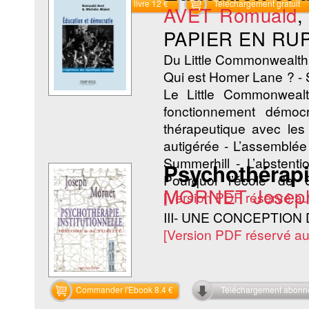
Commander le livre 12 €
Téléchargement gratuit
AVET Romuald
PAPIER EN RU
Du Little Commonwealth 
Qui est Homer Lane ? - 
Le Little Commonwealt
fonctionnement démoc
thérapeutique avec les
autigérée - L’assemblée
Summerhill - L’abstenti
Psychothérapie
Pourquoi l’école de S
MORNET Josep
[Version PDF réservé a
III- UNE CONCEPTION 
[Version PDF réservé a
Commander l'Ebook 8.4 €
Téléchargement abon