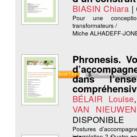
BIASIN Chiara
|
Pour une conceptio
transformateurs /
Miche ALHADEFF-JO
Phronesis. Vo
d’accompagne
Commander l'Ebook 7.4 €
Téléchargement abon
dans l’ense
compréhensive
BÉLAIR Louise
VAN NIEUWENH
DISPONIBLE
Postures d’accompagne
interrelation ? Quatre c