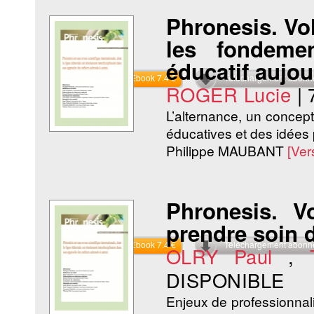
Phronesis. Vol
les fondemen
éducatif aujo
Commander l'Ebook 7.4 €
Téléchargement abon
ROGER Lucie
|
L’alternance, un concept 
éducatives et des idées
Philippe MAUBANT
[Ver
Phronesis. V
prendre soin d
Commander l'Ebook 7.4 €
Téléchargement abon
OLRY Paul
,
DISPONIBLE
Enjeux de professionnal