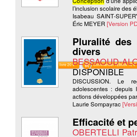
Conception
d’une applic
l’inclusion scolaire des 
Isabeau SAINT-SUPER
Éric MEYER
[Version P
Pluralité des
divers
BESSAOUD-ALO
Commander le livre 20 €
Commander l'Ebook 12 €
DISPONIBLE
DISCUSSION. Le rega
adolescentes : depuis l
actions développées par 
Laurie Sompayrac
[Vers
Efficacité et 
OBERTELLI Patr