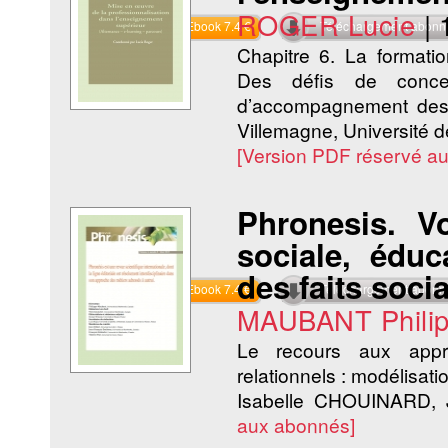
ROGER Lucie
|
Commander l'Ebook 7.4 €
Téléchargement abon
Chapitre 6. La formatio
Des défis de conce
d’accompagnement des 
Villemagne, Université 
[Version PDF réservé a
Phronesis. V
sociale, éduca
des faits soci
Commander l'Ebook 7.4 €
Téléchargement abon
MAUBANT Phili
Le recours aux appro
relationnels : modélisatio
Isabelle CHOUINARD,
aux abonnés]