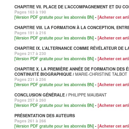
CHAPITRE VII. PLACE DE L’ACCOMPAGNEMENT ET DU CO
Pages 163 à 190
[Version PDF gratuite pour les abonnés BN]
-
[Acheter cet arti
CHAPITRE VIII. LA FORMATION À LA CONCEPTION, ENTRE
Pages 191 à 216
[Version PDF gratuite pour les abonnés BN]
-
[Acheter cet arti
CHAPITRE IX. L’ALTERNANCE COMME RÉVÉLATEUR DE 
Pages 217 à 230
[Version PDF gratuite pour les abonnés BN]
-
[Acheter cet arti
CHAPITRE X. LA PREMIÈRE ANNÉE DE FORMATION DE
CONTINUITÉ BIOGRAPHIQUE /
MARIE-CHRISTINE TALBOT
Pages 231 à 256
[Version PDF gratuite pour les abonnés BN]
-
[Acheter cet arti
CONCLUSION GÉNÉRALE /
PHILIPPE MAUBANT
Pages 257 à 260
[Version PDF gratuite pour les abonnés BN]
-
[Acheter cet arti
PRÉSENTATION DES AUTEURS
Pages 261 à 266
[Version PDF gratuite pour les abonnés BN]
-
[Acheter cet arti