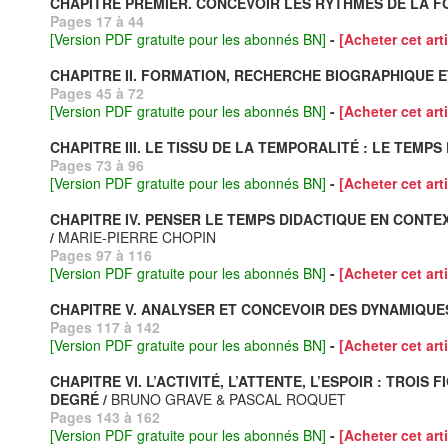
CHAPITRE PREMIER. CONCEVOIR LES RYTHMES DE LA FORMA
Pages 17 à 44
[Version PDF gratuite pour les abonnés BN]
-
[Acheter cet arti
CHAPITRE II. FORMATION, RECHERCHE BIOGRAPHIQUE ET
Pages 45 à 72
[Version PDF gratuite pour les abonnés BN]
-
[Acheter cet arti
CHAPITRE III. LE TISSU DE LA TEMPORALITÉ : LE TEM
Pages 73 à 96
[Version PDF gratuite pour les abonnés BN]
-
[Acheter cet arti
CHAPITRE IV. PENSER LE TEMPS DIDACTIQUE EN CONTEX
/
MARIE-PIERRE CHOPIN
Pages 97 à 116
[Version PDF gratuite pour les abonnés BN]
-
[Acheter cet arti
CHAPITRE V. ANALYSER ET CONCEVOIR DES DYNAMIQUES
Pages 117 à 142
[Version PDF gratuite pour les abonnés BN]
-
[Acheter cet arti
CHAPITRE VI. L’ACTIVITÉ, L’ATTENTE, L’ESPOIR : TR
DEGRÉ /
BRUNO GRAVE & PASCAL ROQUET
Pages 143 à 162
[Version PDF gratuite pour les abonnés BN]
-
[Acheter cet arti