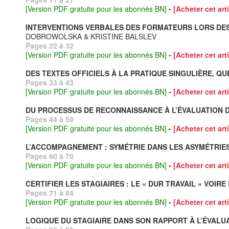
[Version PDF gratuite pour les abonnés BN]
-
[Acheter cet arti
INTERVENTIONS VERBALES DES FORMATEURS LORS DES E
DOBROWOLSKA & KRISTINE BALSLEV
Pages 22 à 32
[Version PDF gratuite pour les abonnés BN]
-
[Acheter cet arti
DES TEXTES OFFICIELS À LA PRATIQUE SINGULIÈRE, 
Pages 33 à 43
[Version PDF gratuite pour les abonnés BN]
-
[Acheter cet arti
DU PROCESSUS DE RECONNAISSANCE À L’ÉVALUATION D
Pages 44 à 59
[Version PDF gratuite pour les abonnés BN]
-
[Acheter cet arti
L’ACCOMPAGNEMENT : SYMÉTRIE DANS LES ASYMÉTRIES
Pages 60 à 70
[Version PDF gratuite pour les abonnés BN]
-
[Acheter cet arti
CERTIFIER LES STAGIAIRES : LE « DUR TRAVAIL » VOI
Pages 71 à 84
[Version PDF gratuite pour les abonnés BN]
-
[Acheter cet arti
LOGIQUE DU STAGIAIRE DANS SON RAPPORT À L’ÉVALUA