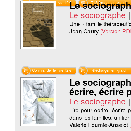
Le sociograph
Commander le livre 12 €
Téléchargement gratuit
Le sociographe
Une « famille thérapeutiq
Jean Cartry
[Version PD
Commander le livre 12 €
Téléchargement gratuit
Le sociographe
écrire, écrire
Le sociographe
Lire pour écrire, écrire p
dans les familles, un lien 
Valérie Fournié-Anselot