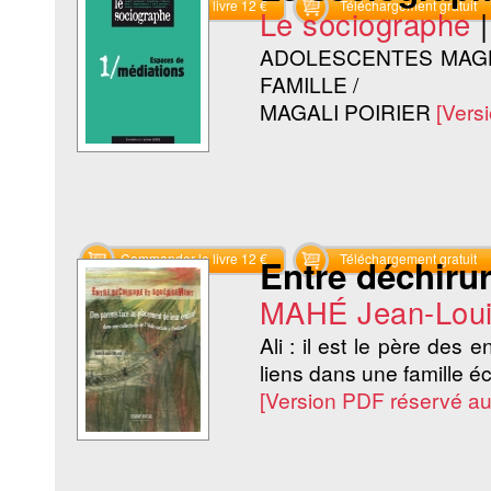
Commander le livre 12 €
Téléchargement gratuit
Le sociographe
ADOLESCENTES MAGH
FAMILLE /
MAGALI POIRIER
[Vers
Commander le livre 12 €
Téléchargement gratuit
Entre déchiru
MAHÉ Jean-Lou
Ali : il est le père des 
liens dans une famille éc
[Version PDF réservé a