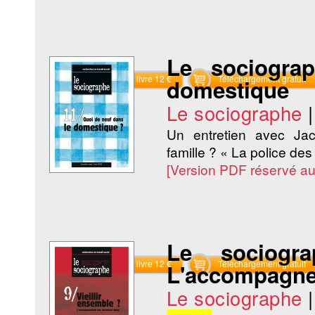
Le sociogra
Commander le livre 12 €
Téléchargement gratuit
domestique
Le sociographe
Un entretien avec Ja
famille ? « La police des
[Version PDF réservé a
Le sociogr
Commander le livre 12 €
Téléchargement gratuit
L'accompagne
Le sociographe