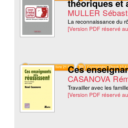
théoriques et
MULLER Sébast
La reconnaissance du rô
[Version PDF réservé a
Ces enseignan
Commander le livre 21 €
Commander l'Ebook 10.4 
CASANOVA Rém
Travailler avec les famill
[Version PDF réservé a