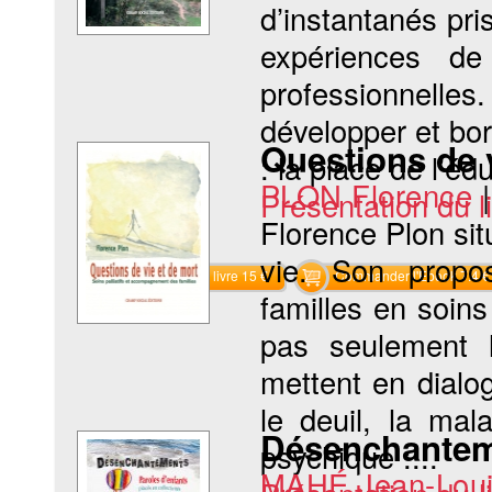
d’instantanés pri
expériences de
professionnelle
développer et bo
Questions de 
: la place de l’édu
PLON Florence
Présentation du li
Florence Plon situ
vie. Son propo
Commander le livre 15 €
Commander l'Ebook 7.4 €
familles en soin
pas seulement 
mettent en dialo
le deuil, la mal
Désenchante
psychique :...
MAHÉ Jean-Lou