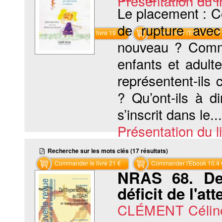
Présentation du li
Le placement : C
de rupture avec
Commander le livre 19 €
Commander l'Ebook 9.4 €
nouveau ? Comme
enfants et adul
représentent-ils
? Qu’ont-ils à d
s’inscrit dans le...
Présentation du li
Recherche sur les mots clés (17 résultats)
Commander le livre 21 €
Commander l'Ebook 10.4 
NRAS 68. De 
déficit de l'at
CLÉMENT Célin