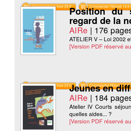
Commander le livre 29 €
Commander l'Ebook 14.5 
Position du 
regard de la n
AIRe
|
176 page
ATELIER V – Loi 2002 et
[Version PDF réservé a
Jeunes en dif
Commander le livre 23 €
Commander l'Ebook 11.5 
AIRe
|
184 page
Atelier IV Courts séjours
quelles aides... ?
[Version PDF réservé a