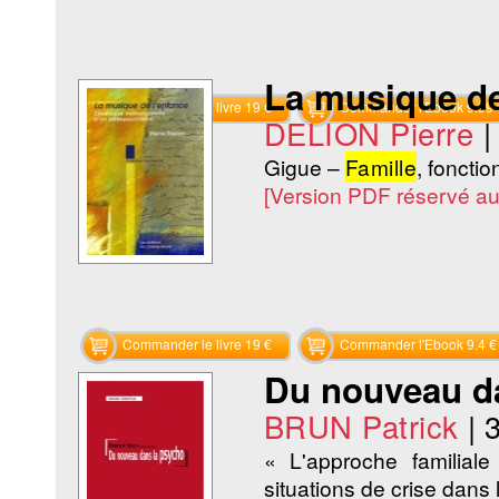
La musique de
Commander le livre 19 €
Commander l'Ebook 9.99 
DELION Pierre
Gigue –
Famille
, fonctio
[Version PDF réservé a
Commander le livre 19 €
Commander l'Ebook 9.4 €
Du nouveau d
BRUN Patrick
|
« L'approche familial
situations de crise dans 