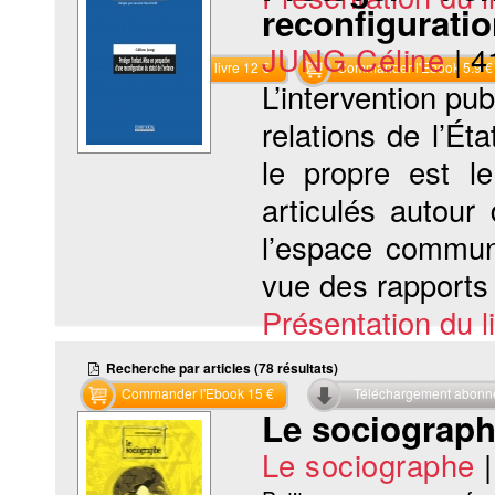
reconfiguratio
JUNG Céline
|
4
Commander le livre 12 €
Commander l'Ebook 5.9 €
L’intervention pub
relations de l’Ét
le propre est l
articulés autour 
l’espace commun
vue des rapports d
Présentation du li
Recherche par articles (78 résultats)
Commander l'Ebook 15 €
Téléchargement abon
Le sociograph
Le sociographe