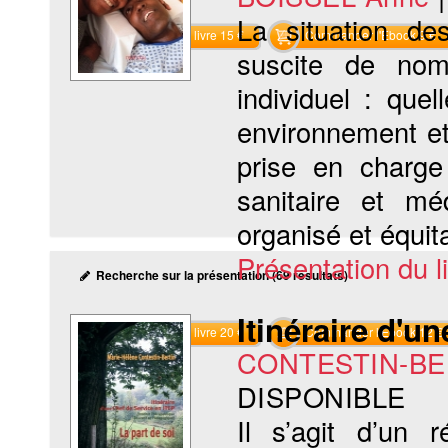
La situation de
Commander le livre 15 €
Commander l'Ebook 9 €
suscite de nom
individuel : que
environnement et
prise en charge
sanitaire et mé
organisé et équita
Présentation du li
Recherche sur la présentation (69 résultats)
Itinéraire d'u
Commander le livre 20 €
Commander l'Ebook 12 €
CONTESTIN-BER
DISPONIBLE
Il s’agit d’un 