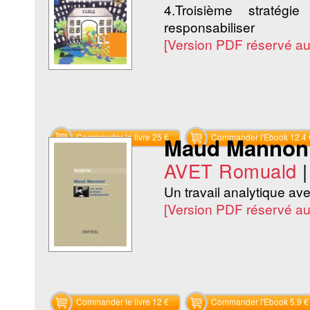
4.Troisième stratég
responsabiliser
[Version PDF réservé a
Commander le livre 25 €
Commander l'Ebook 12.4 
Maud Mannoni.
AVET Romuald
Un travail analytique ave
[Version PDF réservé a
Commander le livre 12 €
Commander l'Ebook 5.9 €