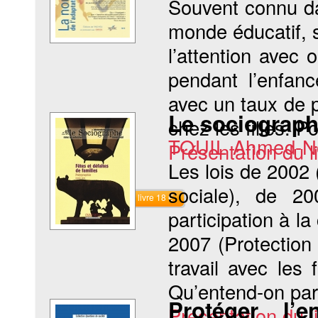
Souvent connu da
monde éducatif, s
l’attention avec 
pendant l’enfanc
avec un taux de 
Le sociographe
chez les filles. Po
TOUIL Ahmed-N
Présentation du li
Les lois de 2002 
sociale), de 2
Commander le livre 18 €
participation à 
2007 (Protection
travail avec les
Qu’entend-on par «
Protéger l’
Présentation du li