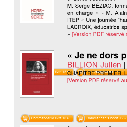
M. Serge BÉZIAC, forma
en charge » - M. Alain
ITEP « Une journée “ha
LACROIX, éducatrice spe
»
[Version PDF réservé
« Je ne dors p
BILLION Julien
CHAPITRE PREMIER. La
Commander le livre 15 €
Téléchargement gratuit
[Version PDF réservé a
Commander le livre 18 €
Commander l'Ebook 8.9 €