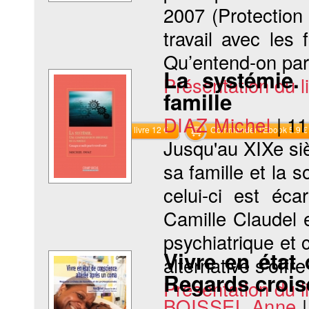
2007 (Protection
travail avec les
Qu’entend-on par «
La systémie.
Présentation du li
famille
DIAZ Michel
|
11
Commander le livre 12 €
Commander l'Ebook 5.9 €
Jusqu'au XIXe siè
sa famille et la 
celui-ci est éca
Camille Claudel 
psychiatrique et
Vivre en état
alternative s'offr
Regards croisé
Présentation du li
BOISSEL Anne