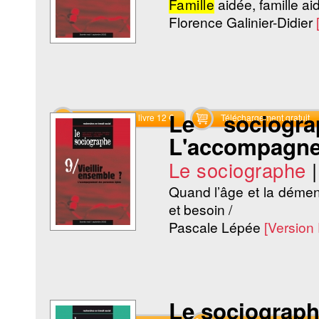
Famille
aidée, famille ai
Florence Galinier-Didier
Le sociogr
Commander le livre 12 €
Téléchargement gratuit
L'accompagne
Le sociographe
Quand l’âge et la démenc
et besoin /
Pascale Lépée
[Version
Le sociograph