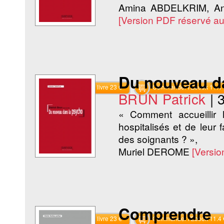
Amina ABDELKRIM, An
[Version PDF réservé a
Du nouveau d
Commander le livre 23 €
Commander l'Ebook 11.4 
BRUN Patrick
|
« Comment accueillir 
hospitalisés et de leur
des soignants ? »,
Muriel DEROME
[Versi
Comprendre 
Commander le livre 23 €
Commander l'Ebook 11.4 