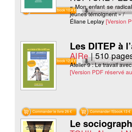
« Mon enfant se radical
Commander l'Ebook 10.4 €
Téléchargement abon
jeunes témoignent » /
Éliane Leplay
[Version 
Les DITEP à l
AIRe
|
510 page
Commander l'Ebook 12.4 €
Téléchargement abon
Atelier 9 : Le travail avec
[Version PDF réservé a
Commander le livre 26 €
Commander l'Ebook 13 €
Le sociographe