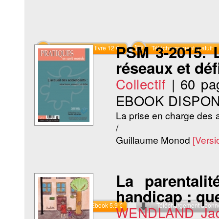
PSM 3-2015. L
Commander le livre 12 €
Téléchargement gratuit
réseaux et déf
Collectif
|
60 pa
EBOOK DISPON
La prise en charge des a
/
Guillaume Monod
[Vers
La parentali
handicap : que
Commander l'Ebook 5.9 €
Téléchargement abon
WENDLAND Jaq