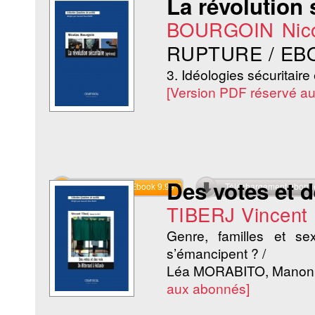
La révolution 
BOURGOIN Nico
RUPTURE / EB
3. Idéologies sécuritaire 
[Version PDF réservé a
Des votes et d
Commander l'Ebook 9.99 €
Téléchargement abon
TIBERJ Vincent
Genre, familles et sex
s’émancipent ? /
Léa MORABITO, Mano
aux abonnés]