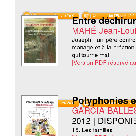
Commander le livre 26 €
Commander l'Ebook 12.9 
Entre déchiru
MAHÉ Jean-Lou
Joseph : un père confron
mariage et à la créatio
qui tourne mal
[Version PDF réservé a
Polyphonies e
Commander le livre 26 €
Commander l'Ebook 12.9 
GARCIA BALLES
2012
|
DISPONI
15. Les familles