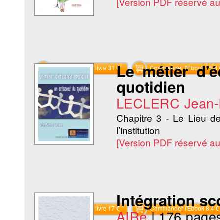
[Version PDF réservé a
Le métier d'é
Commander le livre 31 €
Commander l'Ebook 15.4 
quotidien
LECLERC Jean-P
Chapitre 3 - Le Lieu de 
l’institution
[Version PDF réservé a
Intégration sc
Commander le livre 17 €
Commander l'Ebook 8.4 €
AIRe
|
176 page