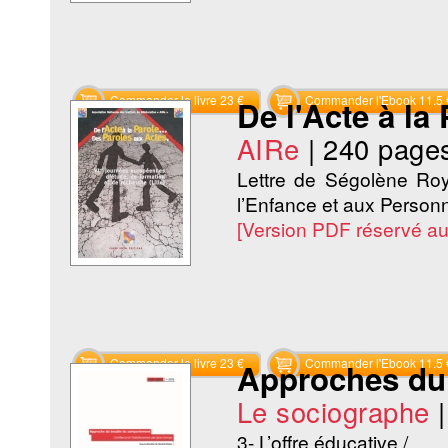
Commander le livre 23 €
Commander l'Ebook 11.5 
De l'Acte à la
AIRe
|
240 page
Lettre de Ségolène Roy
l’Enfance et aux Perso
[Version PDF réservé a
Commander le livre 23 €
Commander l'Ebook 11.5 
Approches du 
Le sociographe
3- L’offre éducative /