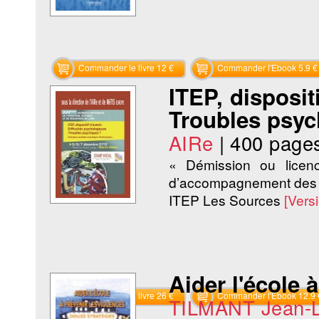
Commander le livre 12 €
Commander l'Ebook 5.9 €
ITEP, disposit
Troubles psyc
AIRe
|
400 page
« Démission ou licenc
d’accompagnement des f
ITEP Les Sources
[Vers
Aider l'école 
Commander le livre 26 €
Commander l'Ebook 12.9 
TILMANT Jean-