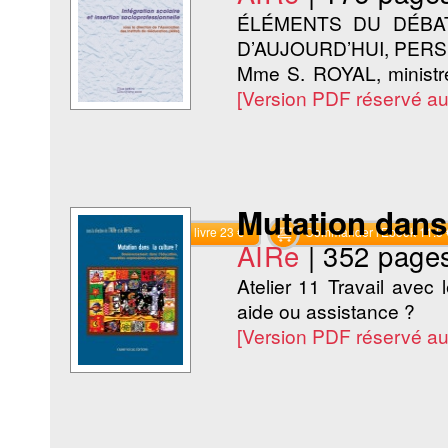
ÉLÉMENTS DU DÉBAT
D’AUJOURD’HUI, PER
Mme S. ROYAL, ministr
[Version PDF réservé a
Mutation dans 
Commander le livre 23 €
Commander l'Ebook 11.5 
AIRe
|
352 page
Atelier 11 Travail avec 
aide ou assistance ?
[Version PDF réservé a