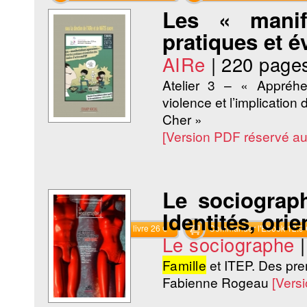
Les « manif
pratiques et 
AIRe
|
220 page
Atelier 3 – « Appréh
violence et l’implication
Cher »
[Version PDF réservé a
Le sociograph
Identités, ori
Commander le livre 26 €
Commander l'Ebook 12.9 
Le sociographe
Famille
et ITEP. Des pre
Fabienne Rogeau
[Vers