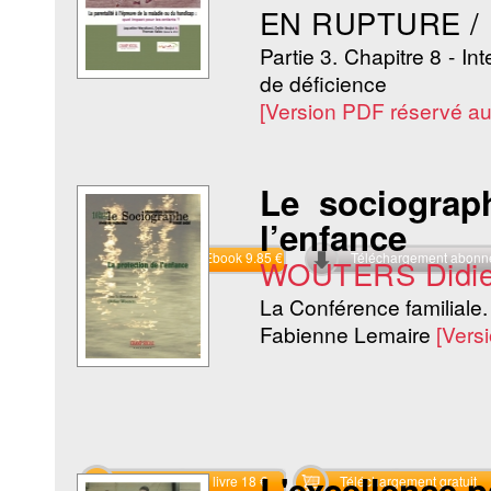
EN RUPTURE /
Partie 3. Chapitre 8 - In
de déficience
[Version PDF réservé a
Le sociograp
l’enfance
Commander l'Ebook 9.85 €
Téléchargement abon
WOUTERS Didie
La Conférence familiale. 
Fabienne Lemaire
[Vers
L'excellence p
Commander le livre 18 €
Téléchargement gratuit