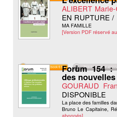
ALIBERT Marie-
EN RUPTURE /
MA FAMILLE
[Version PDF réservé a
Forum 154 : L
Commander l'Ebook 6.9 €
Téléchargement abon
des nouvelles
GOURAUD Fran
DISPONIBLE
La place des familles d
Bruno Le Capitaine, R
abonnés]