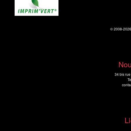
© 2008-202
Nou
34 bis rue
Te
cont
Li