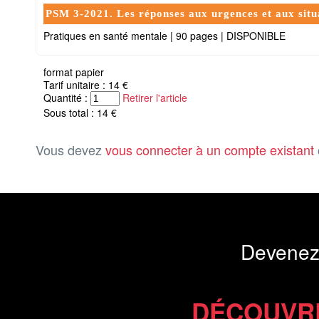
PSM 3-2021. Les réponses aux urgences et aux situa
Pratiques en santé mentale
|
90 pages
|
DISPONIBLE
format papier
Tarif unitaire : 14 €
Quantité :
Retirer l'article
Sous total : 14 €
Vous devez
vous connecter à un compte existant
Devenez
DÉCOUVR