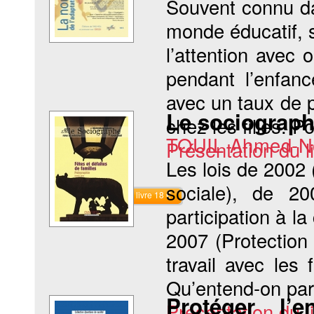
Souvent connu da
monde éducatif, s
l’attention avec 
pendant l’enfanc
avec un taux de 
Le sociographe
chez les filles. Po
TOUIL Ahmed-N
Présentation du li
Les lois de 2002 
sociale), de 2
Commander le livre 18 €
participation à 
2007 (Protection
travail avec les
Qu’entend-on par «
Protéger l’
Présentation du li