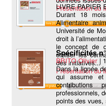
LIVRE PAPIER
Présentation du li
Durant 18 mois,
Alimentaire an
Commander le livre 20 €
Commander l'Ebook 13 €
Université de Mon
droit à l’aliment
le concept de d
Spécificités n
croiser les conn
BRITO Olivier
|
des initiatives...
Dans la lignée de 
Présentation du li
qui assume et 
contributions
Téléchargement gratuit
Téléchargement abon
professionnels, de
points des vues,