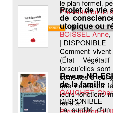
le plan formel, pe
Projet de vie 
Présentation du li
de conscienc
utopique ou ré
Commander l'Ebook 8 €
Téléchargement abon
BOISSEL Anne
|
DISPONIBLE
Comment vivent 
(État Végétati
lorsqu’elles son
Revue NR-ESI 
soins liés à leur
de la famille 
que nécessite le
GAUCHET Char
leurs fonctions 
DISPONIBLE
faire à...
La surdité d’un
Présentation du li