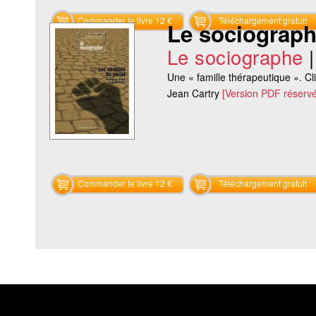
Commander le livre 12 €
Téléchargement gratuit
Le sociograph
Le sociographe
Une « famille thérapeutique ». Cli
Jean Cartry
[Version PDF réserv
Commander le livre 12 €
Téléchargement gratuit