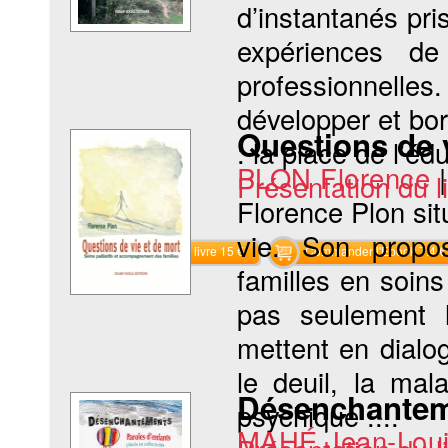
d’instantanés pri
expériences de
professionnelle
développer et bo
Questions de 
: la place de l’édu
PLON Florence
Présentation du li
Florence Plon situ
vie. Son propo
Commander le livre 15 €
Commander l'Ebook 7.4 €
familles en soin
pas seulement 
mettent en dialo
le deuil, la mal
Désenchante
psychique :...
MAHÉ Jean-Lou