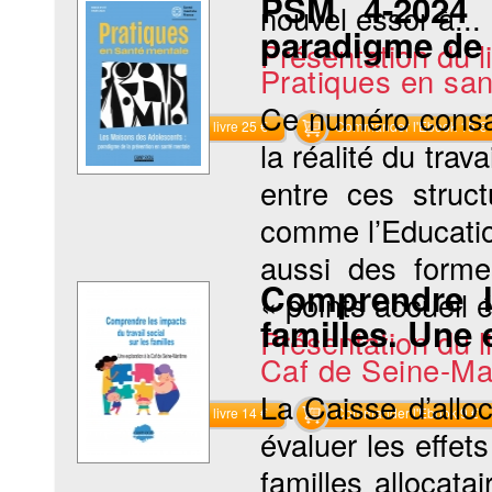
PSM 4-2024 
nouvel essor à...
paradigme de 
Présentation du li
Pratiques en sa
Ce numéro consa
Commander le livre 25 €
Commander l'Ebook 15 €
la réalité du trav
entre ces struct
comme l’Educatio
aussi des forme
Comprendre l
« points accueil 
familles. Une 
Présentation du li
Caf de Seine-Ma
La Caisse d’allo
Commander le livre 14 €
Commander l'Ebook 9 €
évaluer les effe
familles allocata