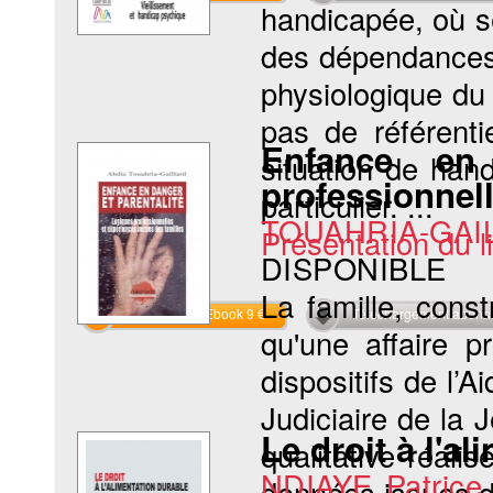
handicapée, où s
des dépendances 
physiologique du 
pas de référenti
Enfance en 
situation de han
professionnell
particulier. ...
TOUAHRIA-GAI
Présentation du li
DISPONIBLE
La famille, const
Commander l'Ebook 9 €
Téléchargement abon
qu'une affaire p
dispositifs de l’A
Judiciaire de la 
Le droit à l'a
qualitative réal
NDIAYE Patric
données issues de