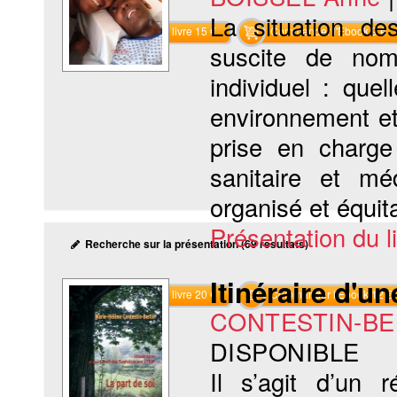
La situation de
Commander le livre 15 €
Commander l'Ebook 9 €
suscite de nom
individuel : que
environnement et
prise en charge
sanitaire et mé
organisé et équita
Présentation du li
Recherche sur la présentation (69 résultats)
Itinéraire d'u
Commander le livre 20 €
Commander l'Ebook 12 €
CONTESTIN-BER
DISPONIBLE
Il s’agit d’un 