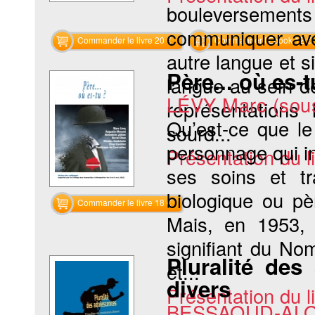
bouleversements
communiquer ave
Commander le livre 20 €
Commander l'Ebook 12 €
autre langue et s
Père... où es-t
langue au sein de
LÉVY Marc (sous 
représentations
Qu’est-ce que l
sourd...
personnage qui ins
Présentation du li
ses soins et t
biologique ou pè
Commander le livre 18 €
Mais, en 1953, 
signifiant du No
Pluralité des
et...
divers
Présentation du li
BESSAOUD-ALO