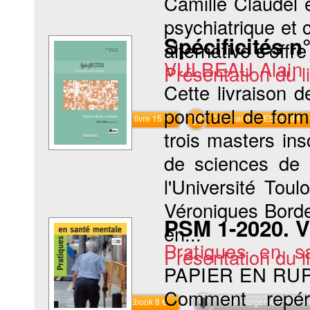
Camille Claudel 
psychiatrique et
Spécificités n
alternative s'offr
VULBEAU Alain
Présentation du li
Cette livraison d
ponctuel de form
Commander le livre 15 €
Commander l'Ebook 9 €
trois masters ins
de sciences de 
l'Université Tou
Véroniques Borde
PSM 1-2020. V
en...
Pratiques en s
Présentation du li
PAPIER EN RU
Comment repér
Commander l'Ebook 8 €
Téléchargement abon