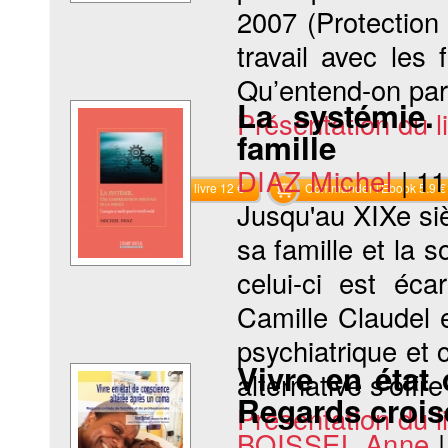
2007 (Protection
travail avec les
Qu’entend-on par «
La systémie.
Présentation du li
famille
DIAZ Michel
|
11
Commander le livre 12 €
Commander l'Ebook 5.9 €
Jusqu'au XIXe siè
sa famille et la 
celui-ci est éca
Camille Claudel 
psychiatrique et
Vivre en état
alternative s'offr
Regards croisé
Présentation du li
BOISSEL Anne