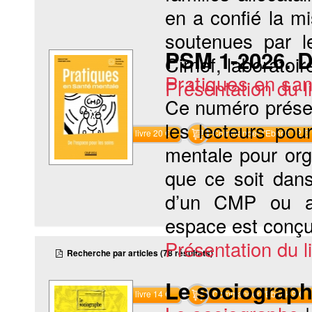
en a confié la m
soutenues par l
PSM 1-2026. D
Cirnef, laboratoir
Pratiques en sa
Présentation du li
Ce numéro présen
les lecteurs pou
Commander le livre 20 €
Commander l'Ebook 12 €
mentale pour org
que ce soit dans
d’un CMP ou au
espace est conçu 
Présentation du li
Recherche par articles (78 résultats)
Le sociograph
Commander le livre 14 €
Commander l'Ebook 9 €