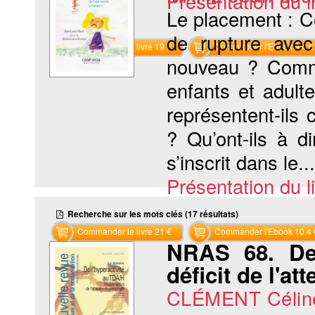
Présentation du li
Le placement : C
de rupture avec
Commander le livre 19 €
Commander l'Ebook 9.4 €
nouveau ? Comme
enfants et adul
représentent-ils
? Qu’ont-ils à d
s’inscrit dans le...
Présentation du li
Recherche sur les mots clés (17 résultats)
Commander le livre 21 €
Commander l'Ebook 10.4 
NRAS 68. De 
déficit de l'at
CLÉMENT Célin