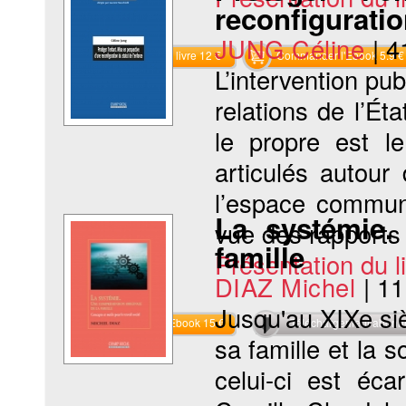
reconfiguratio
JUNG Céline
|
4
Commander le livre 12 €
Commander l'Ebook 5.9 €
L’intervention pub
relations de l’Ét
le propre est l
articulés autour 
l’espace commun
La systémie.
vue des rapports d
famille
Présentation du li
DIAZ Michel
|
11
Jusqu'au XIXe siè
Commander l'Ebook 15 €
Téléchargement abon
sa famille et la 
celui-ci est éca