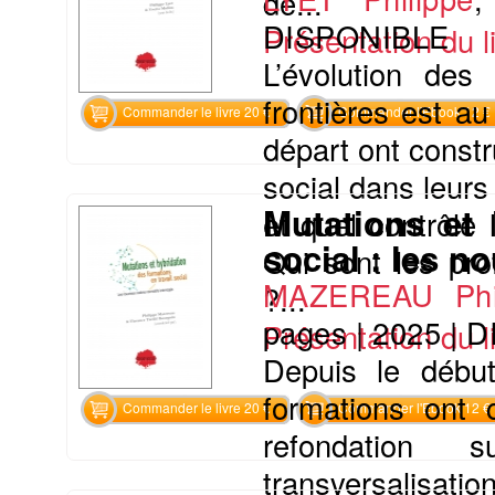
de...
DISPONIBLE
Présentation du li
L’évolution des
frontières est a
Commander le livre 20 €
Commander l'Ebook 12 €
départ ont constr
social dans leur
Mutations et 
et quel contrôle 
social : les n
Qui sont les pro
MAZEREAU Phil
?...
pages
|
2025
|
D
Présentation du li
Depuis le début
formations ont 
Commander le livre 20 €
Commander l'Ebook 12 €
refondation s
transversalisatio