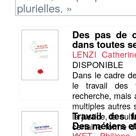
plurielles. »
Des pas de cô
dans toutes s
LENZI Catherin
DISPONIBLE
Dans le cadre de
le travail des 
recherche, mais a
multiples autres 
Travail des f
la justice, la cu
Des métiers e
certaine forme d
LYET Philippe