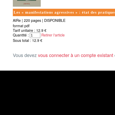
Les « manifestations agressives » : état des pratiqu
AIRe
|
220 pages
|
DISPONIBLE
format pdf
Tarif unitaire : 12.9 €
Quantité :
Retirer l'article
Sous total : 12.9 €
Vous devez
vous connecter à un compte existant