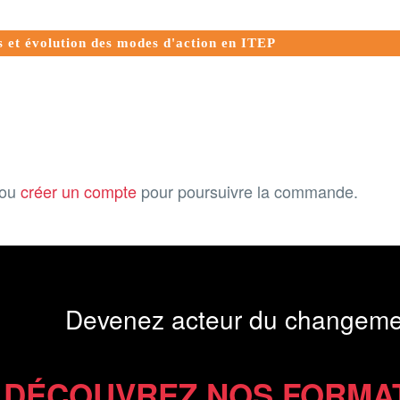
es et évolution des modes d'action en ITEP
ou
créer un compte
pour poursuivre la commande.
Devenez acteur du changeme
DÉCOUVREZ NOS FORMA