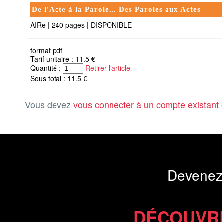
De l'Acte à la Parole... Des Paroles aux Actes
AIRe
|
240 pages
|
DISPONIBLE
format pdf
Tarif unitaire : 11.5 €
Quantité :
Retirer l'article
Sous total : 11.5 €
Vous devez
vous connecter à un compte existant
Devenez
DÉCOUVR