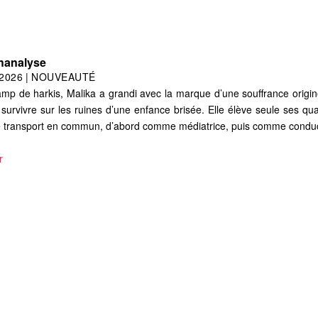
chanalyse
2026
|
NOUVEAUTÉ
amp de harkis, Malika a grandi avec la marque d’une souffrance origin
 survivre sur les ruines d’une enfance brisée. Elle élève seule ses qu
de transport en commun, d’abord comme médiatrice, puis comme conduc
r