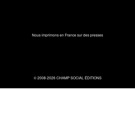
Nous imprimons en France sur des presses
© 2008-2026 CHAMP SOCIAL ÉDITIONS
Nous contacter
34 bis rue clérisseau - 30000 Nîmes
Tel : 04 66 29 10 04