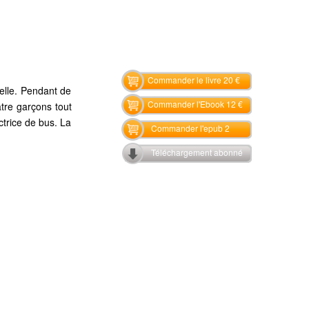
Commander le livre 20 €
elle. Pendant de
Commander l'Ebook 12 €
atre garçons tout
trice de bus. La
Commander l'epub 2
Téléchargement abonné