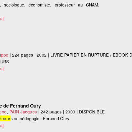
, sociologue, économiste, professeur au CNAM,
s]
ippe
|
224 pages
|
2002
|
LIVRE PAPIER EN RUPTURE / EBOOK 
EURS
s]
le de Fernand Oury
ippe
,
PAIN Jacques
|
242 pages
|
2009
|
DISPONIBLE
cheur
s en pédagogie : Fernand Oury
s]