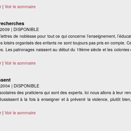
r
|
Voir le sommaire
: recherches
2009
|
DISPONIBLE
lettres de noblesse pour tout ce qui concerne l’enseignement, l’éducat
 les loisirs organisés des enfants ne sont toujours pas pris en compte. Ce
ines. Les patronages naissent au début du 19ème siècle et les colonies
r
|
Voir le sommaire
ssent
|
2004
|
DISPONIBLE
s scolaires des praticiens qui sont des experts. Ici nous allons à leur re
réussissent à la fois à enseigner et à prévenir la violence, plutôt bi
r
|
Voir le sommaire