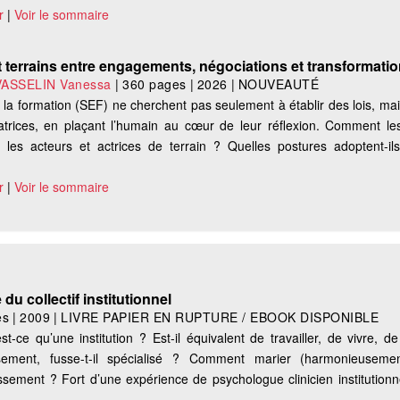
r
|
Voir le sommaire
terrains entre engagements, négociations et transformati
ASSELIN Vanessa
|
360 pages
|
2026
|
NOUVEAUTÉ
e la formation (SEF) ne cherchent pas seulement à établir des lois, ma
matrices, en plaçant l’humain au cœur de leur réflexion. Comment l
c les acteurs et actrices de terrain ? Quelles postures adoptent-il
r
|
Voir le sommaire
du collectif institutionnel
es
|
2009
|
LIVRE PAPIER EN RUPTURE / EBOOK DISPONIBLE
st-ce qu’une institution ? Est-il équivalent de travailler, de vivre, 
ssement, fusse-t-il spécialisé ? Comment marier (harmonieuseme
lissement ? Fort d’une expérience de psychologue clinicien institutionne