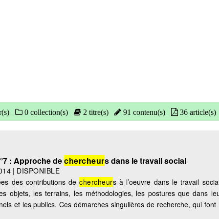
(s)
0 collection(s)
2 titre(s)
91 contenu(s)
36 article(s)
n°7 : Approche de
chercheur
s dans le travail social
014
|
DISPONIBLE
es des contributions de
chercheur
s à l’oeuvre dans le travail socia
les objets, les terrains, les méthodologies, les postures que dans leu
nnels et les publics. Ces démarches singulières de recherche, qui fon