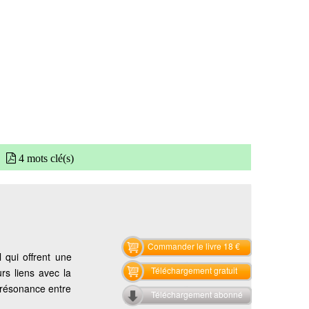
4 mots clé(s)
Commander le livre 18 €
l qui offrent une
Téléchargement gratuit
rs liens avec la
t résonance entre
Téléchargement abonné