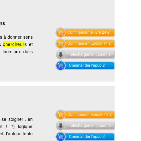
ons
Commander le livre 24 €
is à donner sens
Commander l'Ebook 14 €
es
chercheur
s et
s face aux défis
Téléchargement abonné
Commander l'epub 2
Commander l'Ebook 7.9 €
de se soigner…en
Téléchargement abonné
nt ! ?) logique
l, l’auteur tente
Commander l'epub 2