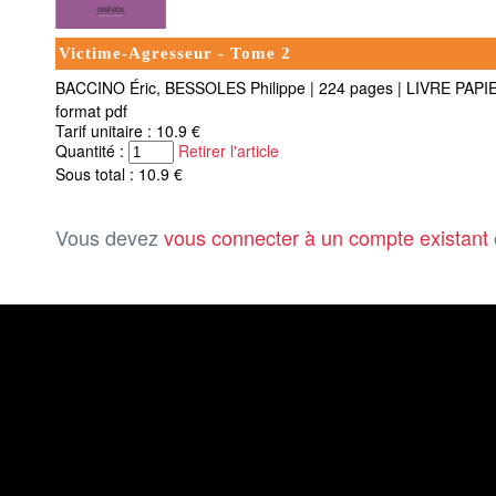
Victime-Agresseur - Tome 2
BACCINO Éric, BESSOLES Philippe
|
224 pages
|
LIVRE PAPI
format pdf
Tarif unitaire : 10.9 €
Quantité :
Retirer l'article
Sous total : 10.9 €
Vous devez
vous connecter à un compte existant