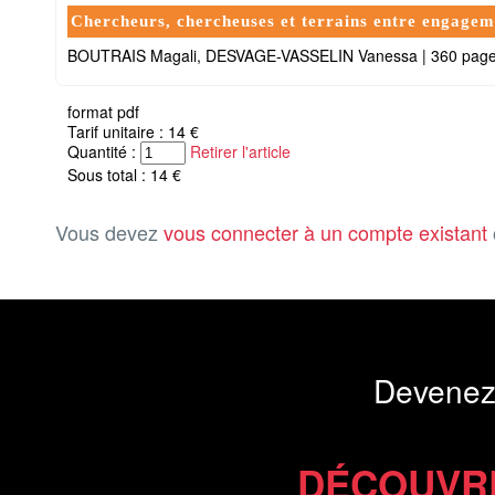
Chercheurs, chercheuses et terrains entre engagem
BOUTRAIS Magali, DESVAGE-VASSELIN Vanessa
|
360 pag
format pdf
Tarif unitaire : 14 €
Quantité :
Retirer l'article
Sous total : 14 €
Vous devez
vous connecter à un compte existant
Devenez
DÉCOUVR