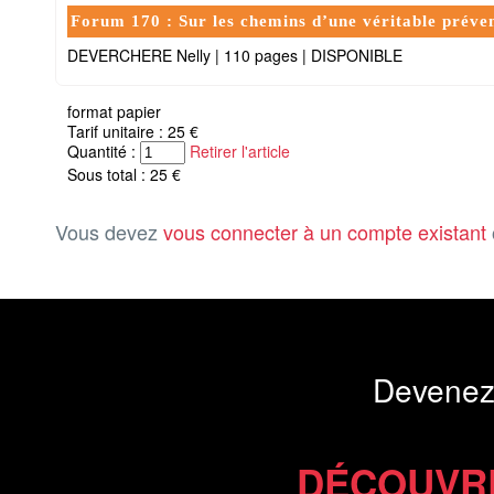
Forum 170 : Sur les chemins d’une véritable préven
DEVERCHERE Nelly
|
110 pages
|
DISPONIBLE
format papier
Tarif unitaire : 25 €
Quantité :
Retirer l'article
Sous total : 25 €
Vous devez
vous connecter à un compte existant
Devenez
DÉCOUVR