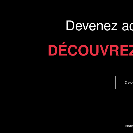
organisé et équita
Présentation du li
Devenez a
Commander le livre 20 €
Commander l'Ebook 12 €
DÉCOUVREZ
Déc
Nous