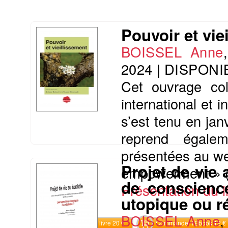
Pouvoir et vie
BOISSEL Anne
2024
|
DISPONI
Cet ouvrage col
international et i
s’est tenu en jan
reprend égale
présentées au web
Projet de vie
empowerment » (j
de conscienc
Présentation du li
utopique ou ré
BOISSEL Anne
Commander le livre 20 €
Commander l'Ebook 12 €