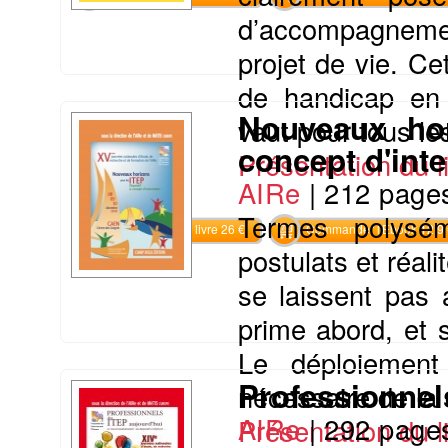
d’accompagneme
projet de vie. Ce
de handicap en 
Nouveaux hor
vaut pour tous les
concept d'int
Présentation du li
AIRe
|
212 page
Termes polysém
Commander le livre 26 €
Commander l'Ebook 12.9 
postulats et réali
se laissent pas 
prime abord, et 
Le déploiement
Professionnel
nécessaire de la c
AIRe
|
292 page
Présentation du li