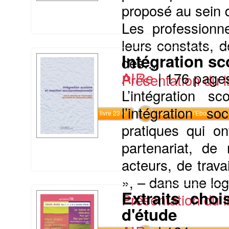
proposé au sein d
Les professionne
leurs constats, d
Intégration sc
des...
AIRe
|
176 page
Présentation du li
L’intégration sc
l’intégration s
Commander le livre 23 €
Commander l'Ebook 11.5 
pratiques qui on
partenariat, de
acteurs, de trava
», – dans une lo
Extraits cho
Présentation du li
d'étude