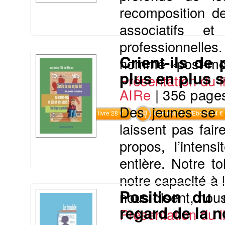
recomposition de
associatifs et
professionnelle
Crient-ils de
nommé «post-mod
plus en plus s
Présentation du li
AIRe
|
356 page
Des jeunes se m
Commander le livre 28 €
Commander l'Ebook 14 €
laissent pas fair
propos, l’intens
entière. Notre to
notre capacité à 
Position du 
nous disent, nous
regard de la n
Présentation du li