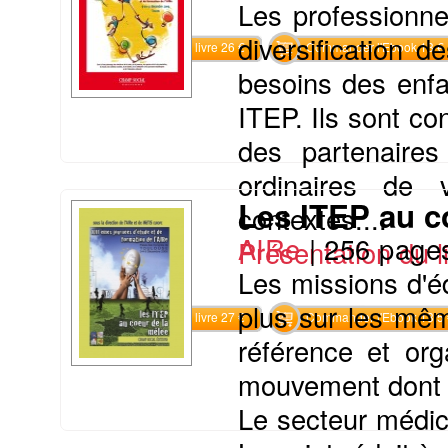
Les professionne
diversification 
Commander le livre 26 €
Commander l'Ebook 13 €
besoins des enfa
ITEP. Ils sont con
des partenaires
ordinaires de
Les ITEP au c
contextes....
AIRe
|
256 page
Présentation du li
Les missions d'é
plus sur les même
Commander le livre 27 €
Commander l'Ebook 13.5 
référence et org
mouvement dont on
Le secteur médico