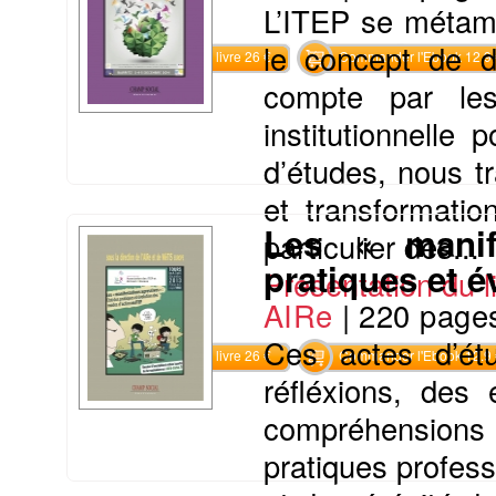
L’ITEP se métamo
le concept de d
Commander le livre 26 €
Commander l'Ebook 12.9 
compte par les
institutionnelle
d’études, nous tr
et transformatio
Les « manif
particulier des...
pratiques et 
Présentation du li
AIRe
|
220 page
Ces actes d’étu
Commander le livre 26 €
Commander l'Ebook 12.9 
réfléxions, des
compréhensions 
pratiques profess