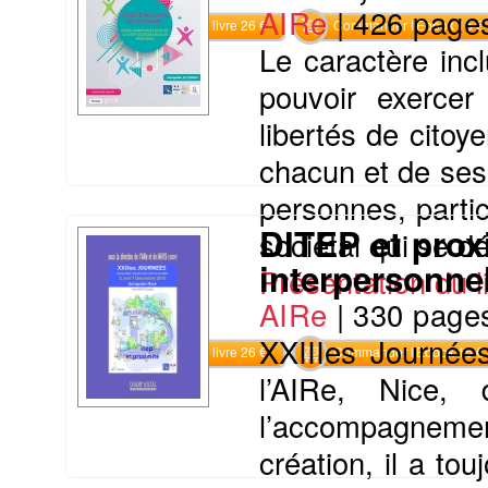
AIRe
|
426 page
Commander le livre 26 €
Commander l'Ebook 15 €
Le caractère inc
pouvoir exercer
libertés de citoy
chacun et de ses 
personnes, partic
DITEP et proxi
sociétal qui se d
interpersonn
Présentation du li
AIRe
|
330 page
XXIIIes Journée
Commander le livre 26 €
Commander l'Ebook 15 €
l’AIRe, Nice,
l’accompagnemen
création, il a to