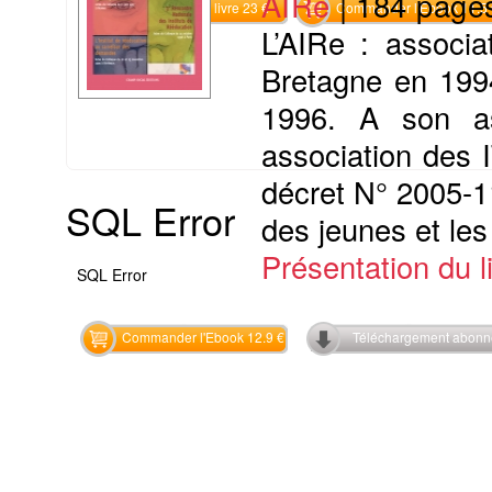
AIRe
|
184 page
Commander le livre 23 €
Commander l'Ebook 11.5 
L’AIRe : associa
Bretagne en 1994
1996. A son as
association des 
décret N° 2005-11
SQL Error
des jeunes et les 
Présentation du li
SQL Error
Commander l'Ebook 12.9 €
Téléchargement abon