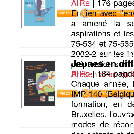
AIRe
|
176 page
En lien avec l’en
Commander le livre 29 €
Commander l'Ebook 14.5 
a amené la so
aspirations et l
75-534 et 75-535
2002-2 sur les in
Jeunes en dif
préparation sur « 
AIRe
|
184 page
Présentation du li
Chaque année, l
IMP 140 (Belgiqu
Commander le livre 23 €
Commander l'Ebook 11.5 
formation, en d
Bruxelles, l’ouv
modes de répons