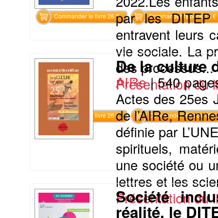
2022.Les enfants
par les DITEP 
Commander le livre 26 €
Commander l'Ebook 15 €
entravent leurs c
vie sociale. La 
De la culture 
des processus...
AIRe
|
540 page
Présentation du li
Actes des 25es J
de l’AIRe, Rennes
Commander le livre 26 €
Commander l'Ebook 15 €
définie par L’UN
spirituels, matéri
une société ou un
lettres et les sci
Société inclu
Présentation du li
réalité, le DI