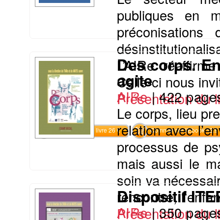
publiques en m
préconisations
désinstitutiona
Des corps. En
L’AIRe réaffirme
agite
Celle-ci nous invi
AIRe
|
422 page
Présentation du li
Le corps, lieu pre
relation avec l’
Commander le livre 26 €
Commander l'Ebook 12.9 
processus de psy
mais aussi le ma
soin va nécessair
Dispositif ITE
rencontre, l’enfan
AIRe
|
350 page
Présentation du li