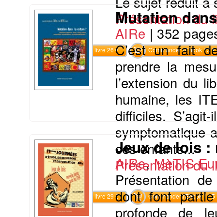
Le sujet réduit à
Mutation dans 
Présentation du li
AIRe
|
352 page
C’est un fait d
Commander le livre 26 €
Commander l'Ebook 13 €
prendre la mesu
l’extension du l
humaine, les ITE
difficiles. S’ag
symptomatique a-
Jeux de lois :
ces enfants...
AIRe
,
MèTIS Eu
Présentation du li
Présentation de 
dont font parti
Commander le livre 29 €
Commander l'Ebook 14.5 
profonde de le