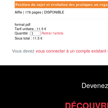
Position du sujet et évolution des pratiques au rega
AIRe
|
176 pages
|
DISPONIBLE
format pdf
Tarif unitaire : 11.5 €
Quantité :
Retirer l'article
Sous total : 11.5 €
Vous devez
vous connecter à un compte existant
Devenez
DÉCOUVR