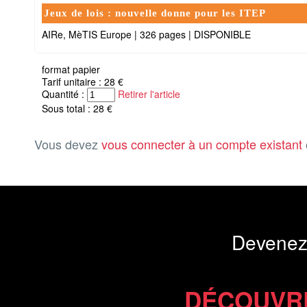
Jeux de lois : nouvelle donne pour les ITEP
AIRe, MèTIS Europe
|
326 pages
|
DISPONIBLE
format papier
Tarif unitaire : 28 €
Quantité :
Retirer l'article
Sous total : 28 €
Vous devez
vous connecter à un compte existant
Devenez
DÉCOUVR