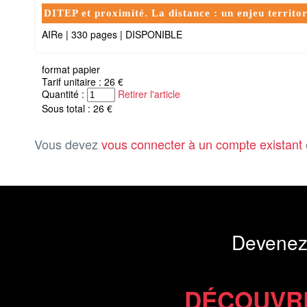
DITEP et proximité. La distance : un enjeu territo
AIRe
|
330 pages
|
DISPONIBLE
format papier
Tarif unitaire : 26 €
Quantité :
Retirer l'article
Sous total : 26 €
Vous devez
vous connecter à un compte existant
Devenez
DÉCOUVR