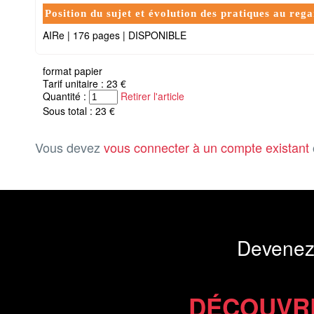
Position du sujet et évolution des pratiques au rega
AIRe
|
176 pages
|
DISPONIBLE
format papier
Tarif unitaire : 23 €
Quantité :
Retirer l'article
Sous total : 23 €
Vous devez
vous connecter à un compte existant
Devenez
DÉCOUVR