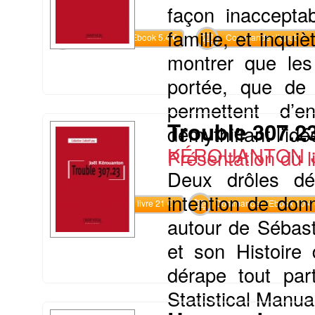
façon inaccepta
famille, et inquiè
Commander l'Ebook 5.4 €
Commander l'epub 2
montrer que les
portée, que de
permettent d’
Trouble 307.2
démythifiant l’idée
KÉROUANTON J
Présentation du li
Deux drôles dé
intention de don
Commander le livre 21 €
Commander l'Ebook 10.4 
autour de Sébast
et son Histoire 
dérape tout par
Statistical Manual