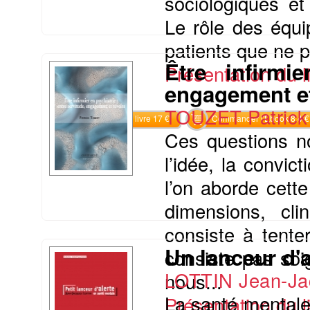
sociologiques et
Le rôle des équi
patients que ne pe
Être infirmi
Présentation du li
engagement et
TOUZET Patric
Commander le livre 17 €
Commander l'Ebook 8.4 €
Ces questions no
l’idée, la convic
l’on aborde cette
dimensions, cli
consiste à tente
Un lanceur d'a
consiste pas soig
LOTTIN Jean-Ja
nous...
La santé mentale
Présentation du li