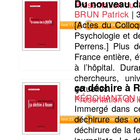
Du nouveau d
Présentation du li
BRUN Patrick
|
[Actes du Colloq
Commander le livre 11 €
Commander l'Ebook 5.4 €
Psychologie et d
Perrens.] Plus d
France entière, é
à l’hôpital. Dur
chercheurs, univ
ça déchire à 
actuelles...
KÉROUANTON J
Présentation du li
Immergé dans ce 
déchirure des o
Commander le livre 23 €
Commander l'Ebook 11.4 
déchirure de la f