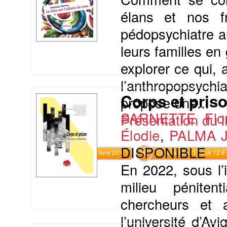
élans et nos f
pédopsychiatre a
leurs familles en
explorer ce qui,
l’anthropopsychi
Corps et priso
propose une...
SARNETTE Flor
Présentation du li
Élodie
,
PALMA J
DISPONIBLE
Commander le livre 20 €
Commander l'Ebook 12 €
En 2022, sous l’
milieu pénitent
chercheurs et a
l’université d’Av