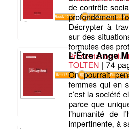
de contrôle socia
profondément l’o
Commander l'Ebook 12.9 €
Commander l'epub 2
Décrypter à trav
sur des situation
formules des prot
L'Être Ange 
Présentation du li
TOLTEN
|
74 pa
On pourrait pen
Commander le livre 16 €
Commander l'Ebook 7.9 €
femmes qui en so
c’est la société
parce que uniqu
l’humanité de l
impertinente, à sa