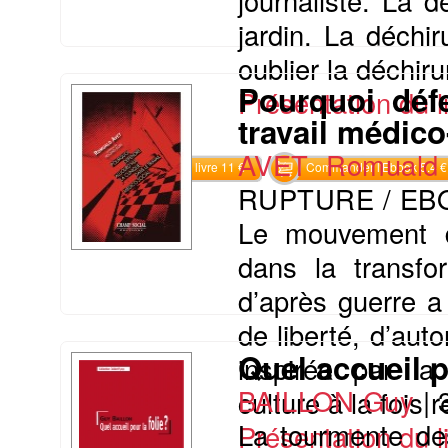
journaliste. La 
jardin. La déchi
oublier la déchiru
Pourquoi défe
Présentation du li
travail médico
AVET Romuald
Commander le livre 11 €
Commander l'Ebook 5.4 €
RUPTURE / EB
Le mouvement de
dans la transfo
d’après guerre a
de liberté, d’aut
Quel accueil p
inspirée par la
BAILLON Guy
|
culture à la fois 
La tourmente des
Présentation du li