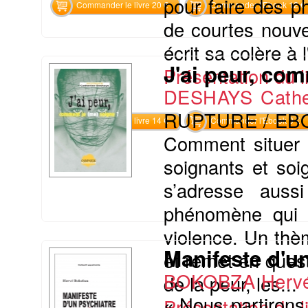
pour faire des p
Commander le livre 20 €
Commander l'Ebook 12 €
de courtes nouve
écrit sa colère à 
J'ai peur, co
Présentation du li
DESHAYS Cathe
RUPTURE / EB
Commander le livre 14 €
Commander l'Ebook 9 €
Comment situer 
soignants et soi
s’adresse auss
phénomène qui p
violence. Un th
Manifeste d'u
et remet en quest
BOKOBZA Herv
de la peur, les...
« Nous partirons
Présentation du li