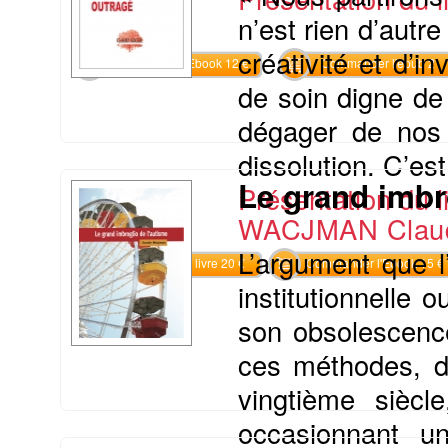
n’est rien d’autr
créativité et d’i
Commander l'Ebook 12 €
Commander l'epub 2
de soin digne de
dégager de nos 
dissolution. C’est
Le grand imbr
Présentation du li
WACJMAN Clau
L’argument que l
Commander le livre 20 €
Commander l'Ebook 15 €
institutionnelle
son obsolescence
ces méthodes, de
vingtième siècl
occasionnant u