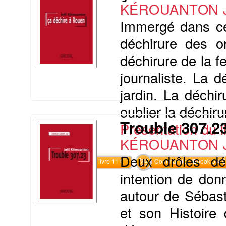
KÉROUANTON J
Immergé dans ce 
déchirure des o
déchirure de la f
journaliste. La 
jardin. La déchi
oublier la déchiru
Trouble 307.2
Présentation du li
KÉROUANTON J
Deux drôles dé
Commander le livre 11 €
Commander l'Ebook 5.4 €
intention de don
autour de Sébast
et son Histoire 