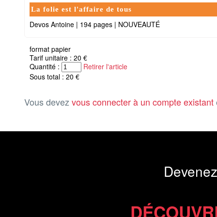
La folie est l'affaire de tous
Devos Antoine
|
194 pages
|
NOUVEAUTÉ
format papier
Tarif unitaire : 20 €
Quantité :
Retirer l'article
Sous total : 20 €
Vous devez
vous connecter à un compte existant
Devenez
DÉCOUVR