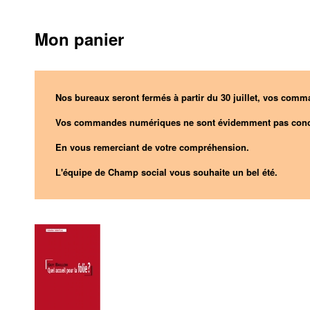
Mon panier
Nos bureaux seront fermés à partir du 30 juillet, vos comma
Vos commandes numériques ne sont évidemment pas conc
En vous remerciant de votre compréhension.
L'équipe de Champ social vous souhaite un bel été.