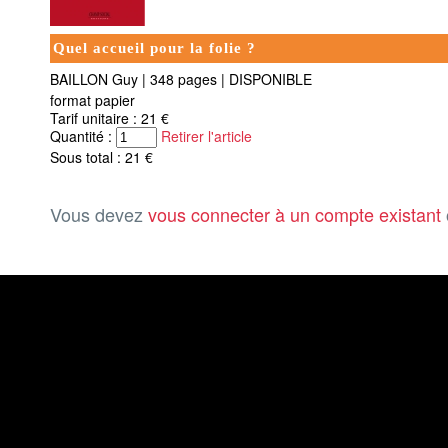
Quel accueil pour la folie ?
BAILLON Guy
|
348 pages
|
DISPONIBLE
format papier
Tarif unitaire : 21 €
Quantité :
Retirer l'article
Sous total : 21 €
Vous devez
vous connecter à un compte existant