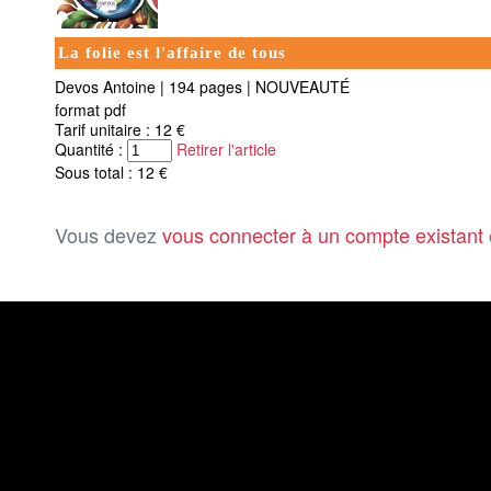
La folie est l'affaire de tous
Devos Antoine
|
194 pages
|
NOUVEAUTÉ
format pdf
Tarif unitaire : 12 €
Quantité :
Retirer l'article
Sous total : 12 €
Vous devez
vous connecter à un compte existant