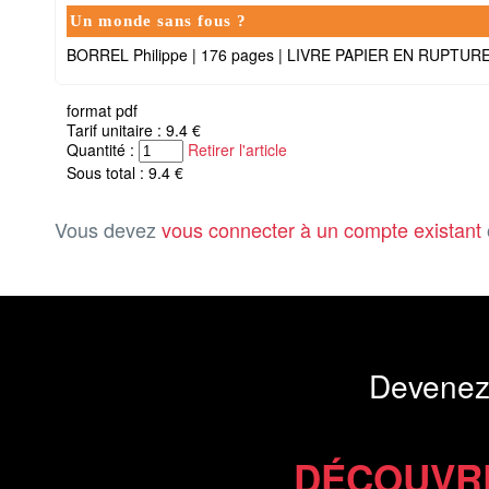
Un monde sans fous ?
BORREL Philippe
|
176 pages
|
LIVRE PAPIER EN RUPTURE
format pdf
Tarif unitaire : 9.4 €
Quantité :
Retirer l'article
Sous total : 9.4 €
Vous devez
vous connecter à un compte existant
Devenez
DÉCOUVR