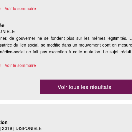
r
|
Voir le sommaire
ée
ONIBLE
er, de gouverner ne se fondent plus sur les mêmes légitimités. L'in
isatrice du lien social, se modifie dans un mouvement dont on mesure d
r médico-social ne fait pas exception à cette mutation. Le sujet rédui
.
r
|
Voir le sommaire
Voir tous les résultats
tion
|
2019
|
DISPONIBLE