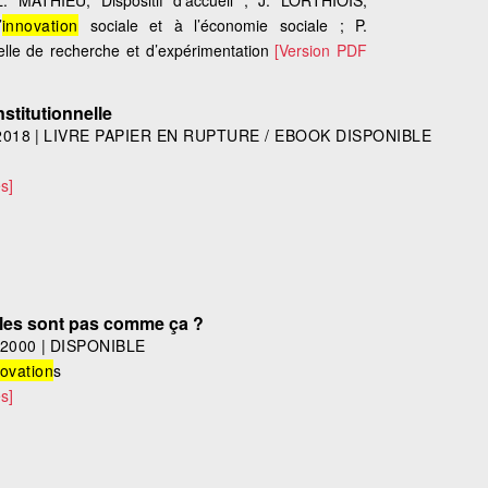
 MATHIEU, Dispositif d’accueil ; J. LORTHIOIS,
’
innovation
sociale et à l’économie sociale ; P.
elle de recherche et d’expérimentation
[Version PDF
nstitutionnelle
2018
|
LIVRE PAPIER EN RUPTURE / EBOOK DISPONIBLE
s]
lles sont pas comme ça ?
2000
|
DISPONIBLE
novation
s
s]