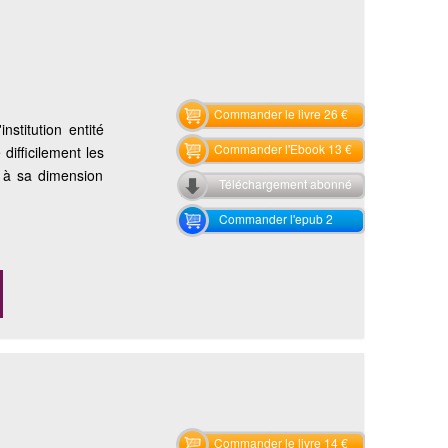
Commander le livre 26 €
stitution entité
Commander l'Ebook 13 €
ifficilement les
t à sa dimension
Téléchargement abonné
Commander l'epub 2
Commander le livre 14 €