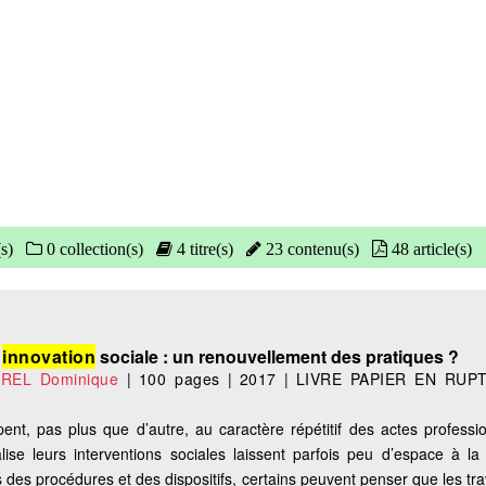
s)
0 collection(s)
4 titre(s)
23 contenu(s)
48 article(s)
t
innovation
sociale : un renouvellement des pratiques ?
REL Dominique
|
100 pages
|
2017
|
LIVRE PAPIER EN RUP
pent, pas plus que d’autre, au caractère répétitif des actes professi
alise leurs interventions sociales laissent parfois peu d’espace à la 
s des procédures et des dispositifs, certains peuvent penser que les tra