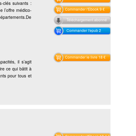
-clés suivants :
Commander l'Ebook 9 €
e l’offre médico-
 départements.De
Téléchargement abonné
Commander l'epub 2
Commander le livre 18 €
acités, il s’agit
ire ce qui bâtit à
nts pour tous et