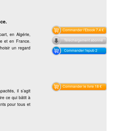
ce.
Commander l'Ebook 7.4 €
art, en Algérie,
Téléchargement abonné
e et en France.
hoisir un regard
Commander l'epub 2
Commander le livre 18 €
acités, il s’agit
ire ce qui bâtit à
nts pour tous et