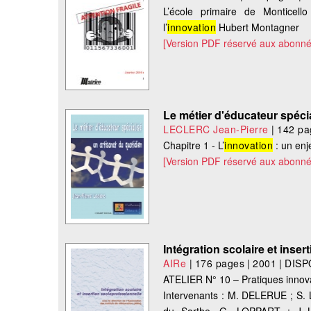
L’école primaire de Monticell
l’
innovation
Hubert Montagner
[Version PDF réservé aux abonné
Le métier d'éducateur spécia
LECLERC Jean-Pierre
|
142 pa
Chapitre 1 - L’
innovation
: un enje
[Version PDF réservé aux abonné
Intégration scolaire et inse
AIRe
|
176 pages
|
2001
|
DISP
ATELIER N° 10 – Pratiques innov
Intervenants : M. DELERUE ; S.