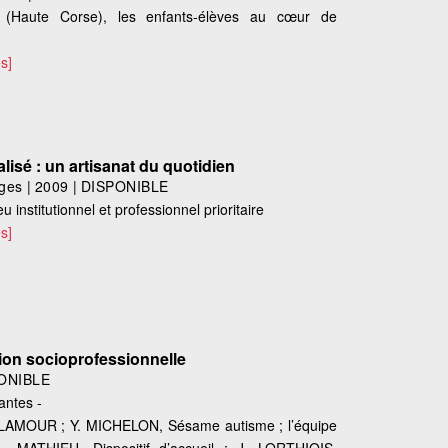
o (Haute Corse), les enfants-élèves au cœur de
s]
lisé : un artisanat du quotidien
ges
|
2009
|
DISPONIBLE
u institutionnel et professionnel prioritaire
s]
rtion socioprofessionnelle
ONIBLE
antes -
 LAMOUR ; Y. MICHELON, Sésame autisme ; l’équipe