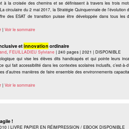
t à la croisée des chemins et se définissent à travers les trois mots
 La circulaire du 2 mai 2017, la Stratégie Quinquennale de l’évolution d
l’offre des ESAT de transition puisse être développée dans tous les
r
|
Voir le sommaire
nclusive et
innovation
ordinaire
and
,
FEUILLADIEU Sylviane
|
240 pages
|
2021
|
DISPONIBLE
ologique qui vise les élèves dits handicapés et qui pointe leurs incap
e qui fait accessibilité dans les contextes scolaires inclusifs, c’est-à-d
tes d’autres manières de faire ensemble des environnements capacita
r
|
Voir le sommaire
agile !
010
|
LIVRE PAPIER EN RÉIMPRESSION / EBOOK DISPONIBLE