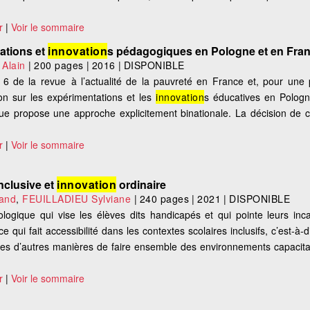
r
|
Voir le sommaire
tations et
innovation
s pédagogiques en Pologne et en Fran
Alain
|
200 pages
|
2016
|
DISPONIBLE
6 de la revue à l’actualité de la pauvreté en France et, pour une p
on sur les expérimentations et les
innovation
s éducatives en Pologn
vue propose une approche explicitement binationale. La décision de c
r
|
Voir le sommaire
nclusive et
innovation
ordinaire
and
,
FEUILLADIEU Sylviane
|
240 pages
|
2021
|
DISPONIBLE
ologique qui vise les élèves dits handicapés et qui pointe leurs incap
e qui fait accessibilité dans les contextes scolaires inclusifs, c’est-à-d
tes d’autres manières de faire ensemble des environnements capacita
r
|
Voir le sommaire