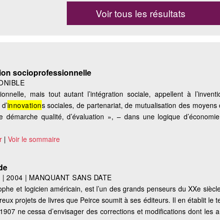
Voir tous les résultats
rtion socioprofessionnelle
ONIBLE
sionnelle, mais tout autant l’intégration sociale, appellent à l’inven
 d’
innovation
s sociales, de partenariat, de mutualisation des moyens 
 de démarche qualité, d’évaluation », – dans une logique d’économ
r
|
Voir le sommaire
de
s
|
2004
|
MANQUANT SANS DATE
ophe et logicien américain, est l’un des grands penseurs du XXe siècl
x projets de livres que Peirce soumit à ses éditeurs. Il en établit le te
 1907 ne cessa d’envisager des corrections et modifications dont les a