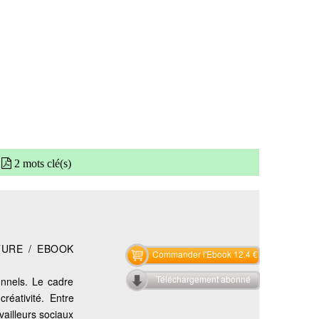
2 mots clé(s)
TURE / EBOOK
Commander l'Ebook 12.4 €
Téléchargement abonné
onnels. Le cadre
créativité. Entre
vailleurs sociaux