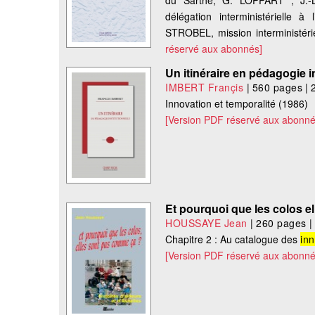
du Sarthe, G. LOPPART ; J.-L.
délégation interministérielle à l
STROBEL, mission interministéri
réservé aux abonnés]
Un itinéraire en pédagogie i
IMBERT Françis
|
560 pages
|
Innovation et temporalité (1986)
[Version PDF réservé aux abonné
Et pourquoi que les colos e
HOUSSAYE Jean
|
260 pages
|
Chapitre 2 : Au catalogue des
in
[Version PDF réservé aux abonné