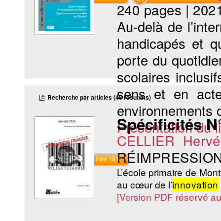
240 pages
|
202
Au-delà de l’inte
handicapés et qui
porte du quotidie
scolaires inclusif
sens et en acte
Recherche par articles (48 résultats)
environnements ca
Spécificités N°
Présentation du li
CELLIER Hervé
RÉIMPRESSION
Commander le livre 18 €
L’école primaire de Mont
au cœur de l’
innovation
[Version PDF réservé a