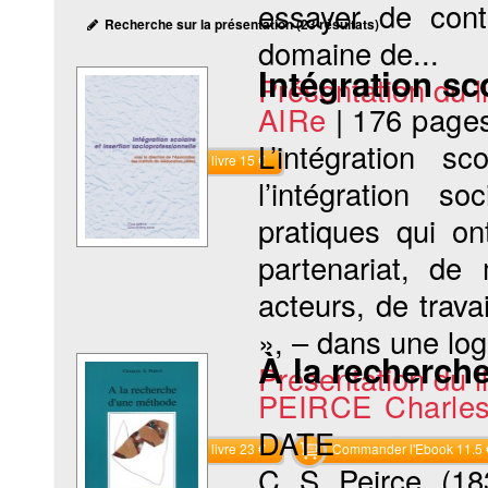
essayer de cont
Recherche sur la présentation (23 résultats)
domaine de...
Intégration sc
Présentation du li
AIRe
|
176 page
L’intégration sc
Commander le livre 15 €
l’intégration s
pratiques qui o
partenariat, de
acteurs, de trava
», – dans une lo
À la recherch
Présentation du li
PEIRCE Charles
DATE
Commander le livre 23 €
Commander l'Ebook 11.5 
C. S. Peirce, (18