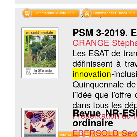
Commander le livre 26 €
Commander l'Ebook 13 €
Recherche sur les mots clés (2 résultats)
PSM 3-2019. E
GRANGE Stéph
Les ESAT de trans
définissent à tra
innovation
-inclu
Quinquennale de l
l’idée que l’offr
dans tous les dé
Revue NR-ESI
Présentation du li
ordinaire
EBERSOLD Ser
Commander le livre 14 €
Commander l'Ebook 9 €