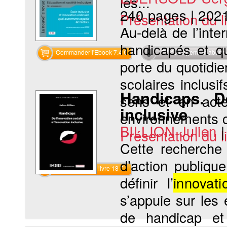
les...
240 pages
|
202
Présentation du li
Au-delà de l’inte
handicapés et qui
Commander l'Ebook 7.4 €
Téléchargement abon
porte du quotidie
scolaires inclusif
Handicaps. D
sens et en acte
inclusive
environnements ca
BILLION Julien
Présentation du li
Cette recherche
d’action publiqu
Commander le livre 18 €
définir l’
innovati
s’appuie sur les
de handicap et