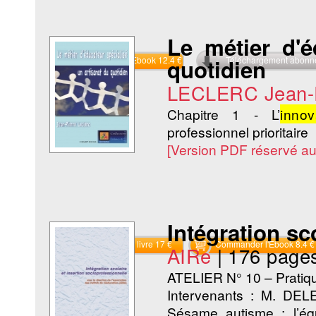
Le métier d'é
Commander l'Ebook 12.4 €
quotidien
Téléchargement abon
LECLERC Jean-P
Chapitre 1 - L’
innov
professionnel prioritaire
[Version PDF réservé a
Intégration sc
Commander le livre 17 €
Commander l'Ebook 8.4 €
AIRe
|
176 page
ATELIER N° 10 – Pratiqu
Intervenants : M. D
Sésame autisme ; l’éq