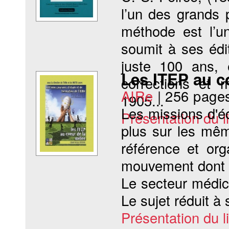
l’un des grands 
méthode est l’u
soumit à ses édit
juste 100 ans, 
Les ITEP au c
corrections et 
AIRe
|
256 page
1905...
Les missions d'é
Présentation du li
plus sur les même
référence et org
mouvement dont on
Le secteur médico
Le sujet réduit à
Présentation du li