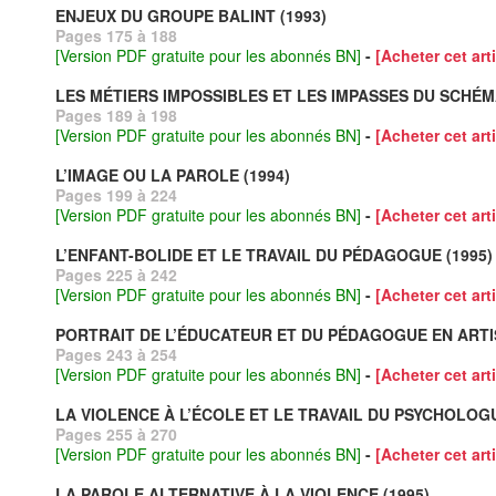
ENJEUX DU GROUPE BALINT (1993)
Pages 175 à 188
[Version PDF gratuite pour les abonnés BN]
-
[Acheter cet arti
LES MÉTIERS IMPOSSIBLES ET LES IMPASSES DU SCHÉM
Pages 189 à 198
[Version PDF gratuite pour les abonnés BN]
-
[Acheter cet arti
L’IMAGE OU LA PAROLE (1994)
Pages 199 à 224
[Version PDF gratuite pour les abonnés BN]
-
[Acheter cet arti
L’ENFANT-BOLIDE ET LE TRAVAIL DU PÉDAGOGUE (1995)
Pages 225 à 242
[Version PDF gratuite pour les abonnés BN]
-
[Acheter cet arti
PORTRAIT DE L’ÉDUCATEUR ET DU PÉDAGOGUE EN ARTI
Pages 243 à 254
[Version PDF gratuite pour les abonnés BN]
-
[Acheter cet arti
LA VIOLENCE À L’ÉCOLE ET LE TRAVAIL DU PSYCHOLOGU
Pages 255 à 270
[Version PDF gratuite pour les abonnés BN]
-
[Acheter cet arti
LA PAROLE ALTERNATIVE À LA VIOLENCE (1995)