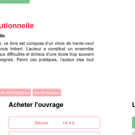
utionnelle
lle
e, ce livre est composé d’un choix de trente-neuf
cis Imbert. L’auteur a constitué un ensemble
ux difficultés et échecs d’une école trop souvent
eignés. Parmi ces pratiques, l’auteur vise tout
e de monographies
trouver sa place
Acheter l'ouvrage
Ebook
14.4 €