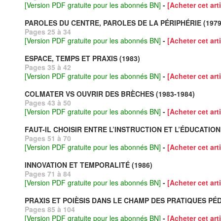
[Version PDF gratuite pour les abonnés BN]
-
[Acheter cet arti
PAROLES DU CENTRE, PAROLES DE LA PÉRIPHÉRIE (1979
Pages 25 à 34
[Version PDF gratuite pour les abonnés BN]
-
[Acheter cet arti
ESPACE, TEMPS ET PRAXIS (1983)
Pages 35 à 42
[Version PDF gratuite pour les abonnés BN]
-
[Acheter cet arti
COLMATER VS OUVRIR DES BRÈCHES (1983-1984)
Pages 43 à 50
[Version PDF gratuite pour les abonnés BN]
-
[Acheter cet arti
FAUT-IL CHOISIR ENTRE L’INSTRUCTION ET L’ÉDUCATION 
Pages 51 à 70
[Version PDF gratuite pour les abonnés BN]
-
[Acheter cet arti
INNOVATION ET TEMPORALITÉ (1986)
Pages 71 à 84
[Version PDF gratuite pour les abonnés BN]
-
[Acheter cet arti
PRAXIS ET POIÈSIS DANS LE CHAMP DES PRATIQUES PÉ
Pages 85 à 104
[Version PDF gratuite pour les abonnés BN]
-
[Acheter cet arti