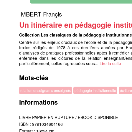
IMBERT Françis
Un itinéraire en pédagogie instit
Collection Les classiques de la pédagogie institutionne
Centré sur les enjeux cruciaux de l’école et de la pédagogi
textes rédigés de 1978 à ces dernières années par Fran
d’analyses de pratiques professionnelles aptes à remédier a
enfermée dans les clôtures de la relation enseignant/ens
particulièrement, celles regroupées sous...
Lire la suite
Mots-clés
relation enseignants enseignés
pédagogie institutionnelle
écritur
Informations
LIVRE PAPIER EN RUPTURE / EBOOK DISPONIBLE
ISBN : 9791034604166
Format : 16x24 cm