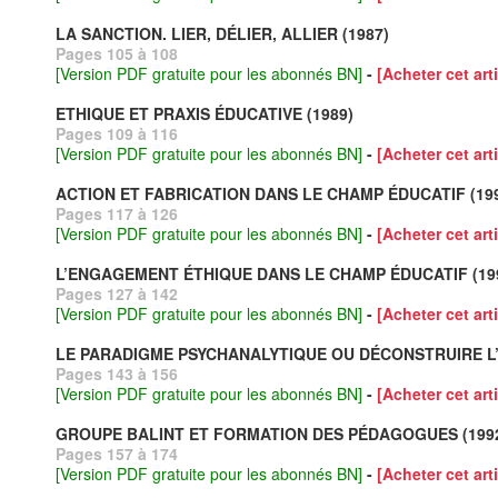
LA SANCTION. LIER, DÉLIER, ALLIER (1987)
Pages 105 à 108
[Version PDF gratuite pour les abonnés BN]
-
[Acheter cet arti
ETHIQUE ET PRAXIS ÉDUCATIVE (1989)
Pages 109 à 116
[Version PDF gratuite pour les abonnés BN]
-
[Acheter cet arti
ACTION ET FABRICATION DANS LE CHAMP ÉDUCATIF (19
Pages 117 à 126
[Version PDF gratuite pour les abonnés BN]
-
[Acheter cet arti
L’ENGAGEMENT ÉTHIQUE DANS LE CHAMP ÉDUCATIF (19
Pages 127 à 142
[Version PDF gratuite pour les abonnés BN]
-
[Acheter cet arti
LE PARADIGME PSYCHANALYTIQUE OU DÉCONSTRUIRE L’
Pages 143 à 156
[Version PDF gratuite pour les abonnés BN]
-
[Acheter cet arti
GROUPE BALINT ET FORMATION DES PÉDAGOGUES (199
Pages 157 à 174
[Version PDF gratuite pour les abonnés BN]
-
[Acheter cet arti