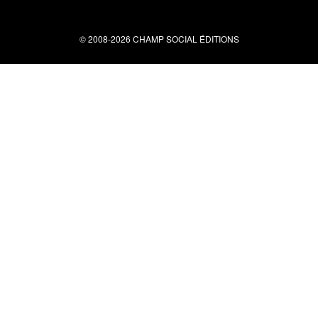
© 2008-2026 CHAMP SOCIAL ÉDITIONS
Nous contacter
34 bis rue clérisseau - 30000 Nîmes
Tel : 04 66 29 10 04
contact@champsocial.com
Liens utiles
À PROPOS
NEWSLETTER
LIENS