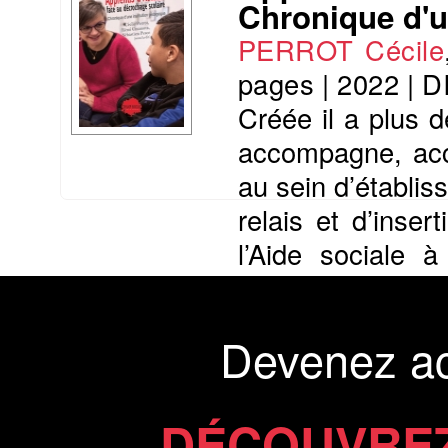
Chronique d'u
PERROT Cécile
pages
|
2022
|
D
Créée il a plus d
accompagne, accu
au sein d’établis
relais et d’inser
l’Aide sociale 
social, d’Accuei
Présentation du li
Devenez a
Commander le livre 20 €
Commander l'Ebook 11 €
DÉCOUVREZ