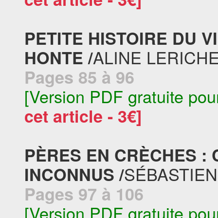
PETITE HISTOIRE DU 
ALINE LERICH
HONTE /
Pages 85 à 96
[Version PDF gratuite pou
cet article - 3€]
PÈRES EN CRÈCHES :
SÉBASTIE
INCONNUS /
Pages 97 à 106
[Version PDF gratuite pou