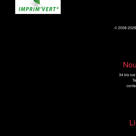
© 2008-202
Nou
34 bis rue
Te
cont
Li