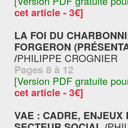
[Version PDF gratuite pou
cet article - 3€]
LA FOI DU CHARBONNI
FORGERON (PRÉSENTA
PHILIPPE CROGNIER
/
Pages 8 à 12
[Version PDF gratuite pou
cet article - 3€]
VAE : CADRE, ENJEUX 
PHI
SECTEUR SOCIAL /