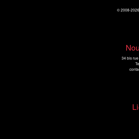
© 2008-202
Nou
34 bis rue
Te
cont
Li