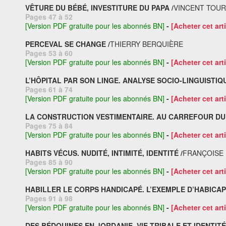
VÊTURE DU BÉBÉ, INVESTITURE DU PAPA /
VINCENT TOUR
Pages 47 à 52
[Version PDF gratuite pour les abonnés BN]
-
[Acheter cet arti
PERCEVAL SE CHANGE /
THIERRY BERQUIÈRE
Pages 53 à 60
[Version PDF gratuite pour les abonnés BN]
-
[Acheter cet arti
L’HÔPITAL PAR SON LINGE. ANALYSE SOCIO-LINGUISTIQ
Pages 61 à 74
[Version PDF gratuite pour les abonnés BN]
-
[Acheter cet arti
LA CONSTRUCTION VESTIMENTAIRE. AU CARREFOUR DU 
Pages 75 à 84
[Version PDF gratuite pour les abonnés BN]
-
[Acheter cet arti
HABITS VÉCUS. NUDITÉ, INTIMITÉ, IDENTITÉ /
FRANÇOISE 
Pages 85 à 90
[Version PDF gratuite pour les abonnés BN]
-
[Acheter cet arti
HABILLER LE CORPS HANDICAPÉ. L’EXEMPLE D’HABICAP 
Pages 91 à 98
[Version PDF gratuite pour les abonnés BN]
-
[Acheter cet arti
DES BÉDOUINES EN JORDANIE. VIE TRIBALE ET IDENTITÉ