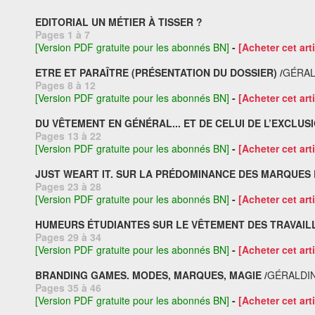
EDITORIAL UN MÉTIER À TISSER ?
Pages 1 à 7
[Version PDF gratuite pour les abonnés BN]
-
[Acheter cet arti
ETRE ET PARAÎTRE (PRÉSENTATION DU DOSSIER) /
GÉRAL
Pages 8 à 12
[Version PDF gratuite pour les abonnés BN]
-
[Acheter cet arti
DU VÊTEMENT EN GÉNÉRAL... ET DE CELUI DE L’EXCLUSI
Pages 13 à 22
[Version PDF gratuite pour les abonnés BN]
-
[Acheter cet arti
JUST WEART IT. SUR LA PRÉDOMINANCE DES MARQUES 
Pages 23 à 28
[Version PDF gratuite pour les abonnés BN]
-
[Acheter cet arti
HUMEURS ÉTUDIANTES SUR LE VÊTEMENT DES TRAVAILL
Pages 29 à 34
[Version PDF gratuite pour les abonnés BN]
-
[Acheter cet arti
BRANDING GAMES. MODES, MARQUES, MAGIE /
GÉRALDI
Pages 35 à 46
[Version PDF gratuite pour les abonnés BN]
-
[Acheter cet arti