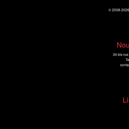
© 2008-202
Nou
34 bis rue
Te
cont
Li